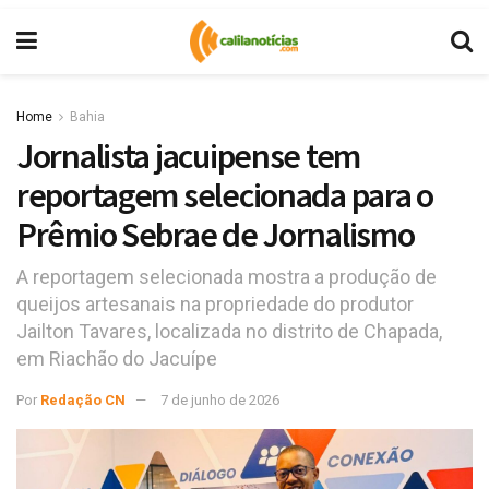
Home
Bahia
Jornalista jacuipense tem
reportagem selecionada para o
Prêmio Sebrae de Jornalismo
A reportagem selecionada mostra a produção de
queijos artesanais na propriedade do produtor
Jailton Tavares, localizada no distrito de Chapada,
em Riachão do Jacuípe
Por
Redação CN
7 de junho de 2026