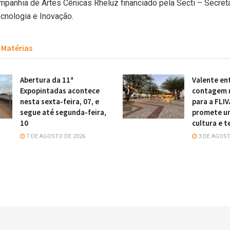
mpanhia de Artes Cênicas Rheluz financiado pela Secti – Secreta
ecnologia e Inovação.
Matérias
Abertura da 11ª
Valente en
Expopintadas acontece
contagem 
nesta sexta-feira, 07, e
para a FLIV
segue até segunda-feira,
promete uni
10
cultura e 
7 DE AGOSTO DE 2026
3 DE AGOST