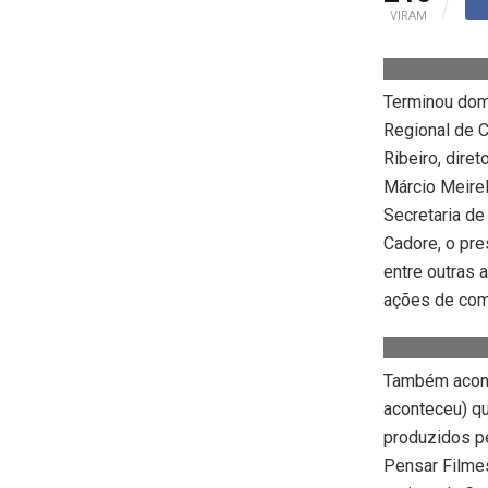
VIRAM
Terminou domi
Regional de C
Ribeiro, diret
Márcio Meirel
Secretaria de
Cadore, o pre
entre outras a
ações de comu
Também acont
aconteceu) q
produzidos pe
Pensar Filmes