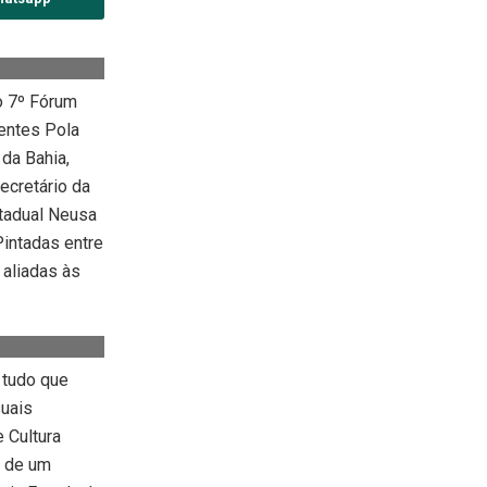
o 7º Fórum
entes Pola
 da Bahia,
ecretário da
stadual Neusa
Pintadas entre
 aliadas às
 tudo que
suais
 Cultura
o de um