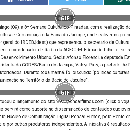
GIF
ngo (09), a 8ª Semana Cultural de Pintadas, com a realização d
ultura e Comunicação da Bacia do Jacuípe, onde estiveram pres
or geral do IRDEB,(dest.) que representou o secretário de Cultura
es, o coordenador de Rádio da AGECOM, Edmundo Filho, o ex- s
 Desenvolvimento Urbano, Sedur Afonso Florenci, a deputada E
sidente do CODES/Bacia do Jacuipe, Valcyr Rios, o prefeito de 
utoridades. Durante toda manhã, foi discutido “políticas culturais
nicação no Território da Bacia do Jacuípe”.
GIF
eceu o lançamento do site www.pensarfilmes.com, (click e veja
ue servirá como suporte na disseminação de conteúdos audiovi
lo Núcleo de Comunicação Digital Pensar Filmes, pelo Ponto de
 e por outras produtoras independentes. A iniciativa é resultad