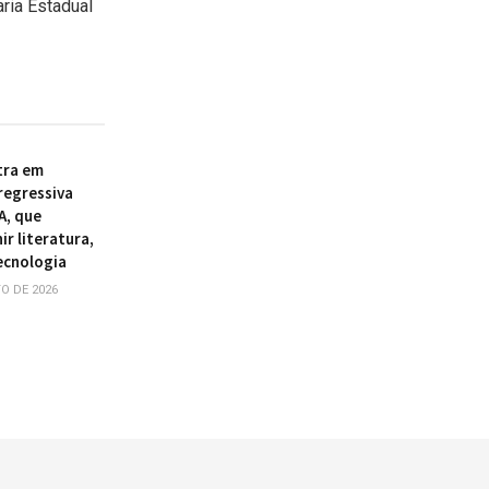
ria Estadual
tra em
regressiva
A, que
r literatura,
tecnologia
O DE 2026