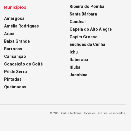
Municípios
Ribeira do Pombal
Santa Bárbara
Amargosa
Candeal
Amélia Rodrigues
Capela do Alto Alegre
Araci
Capim Grosso
Baixa Grande
Euclides da Cunha
Barrocas
Ichu
Cansanção
Itaberaba
Conceição do Coité
Itiuba
Pé de Serra
Jacobina
Pintadas
Queimadas
© 2018 Calila Notícias. Todos os Direitos Reservados.