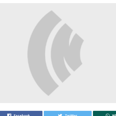
Facebook
Twittter
W