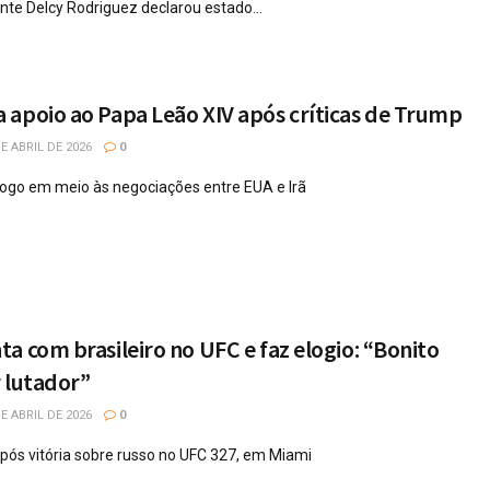
ente Delcy Rodriguez declarou estado...
apoio ao Papa Leão XIV após críticas de Trump
E ABRIL DE 2026
0
logo em meio às negociações entre EUA e Irã
a com brasileiro no UFC e faz elogio: “Bonito
 lutador”
E ABRIL DE 2026
0
pós vitória sobre russo no UFC 327, em Miami