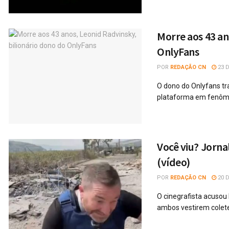
Morre aos 43 an
OnlyFans
POR
REDAÇÃO CN
23 D
O dono do Onlyfans t
plataforma em fenôm
Você viu? Jorna
(vídeo)
POR
REDAÇÃO CN
20 D
O cinegrafista acusou 
ambos vestirem coletes