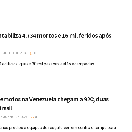
tabiliza 4.734 mortos e 16 mil feridos após
E JULHO DE 2026
0
 edifícios; quase 30 mil pessoas estão acampadas
remotos na Venezuela chegam a 920; duas
rasil
E JUNHO DE 2026
0
ios prédios e equipes de resgate correm contra o tempo para