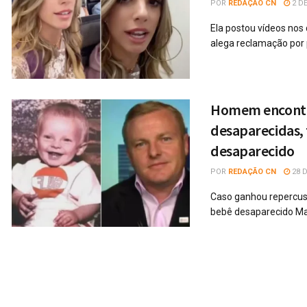
POR
REDAÇÃO CN
2 DE
Ela postou vídeos nos 
alega reclamação por p
Homem encontra 
desaparecidas, 
desaparecido
POR
REDAÇÃO CN
28 D
Caso ganhou repercuss
bebê desaparecido Ma