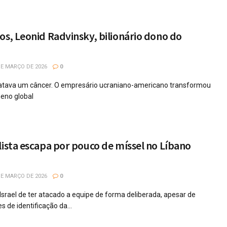
os, Leonid Radvinsky, bilionário dono do
E MARÇO DE 2026
0
ratava um câncer. O empresário ucraniano-americano transformou
eno global
lista escapa por pouco de míssel no Líbano
E MARÇO DE 2026
0
Israel de ter atacado a equipe de forma deliberada, apesar de
 de identificação da...