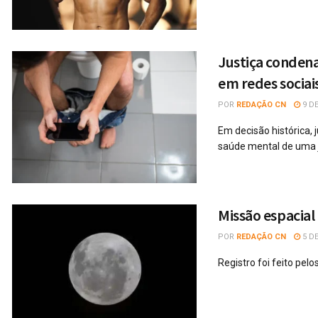
Justiça condena
em redes sociai
POR
REDAÇÃO CN
9 DE
Em decisão histórica, 
saúde mental de uma j
Missão espacial
POR
REDAÇÃO CN
5 DE
Registro foi feito pe