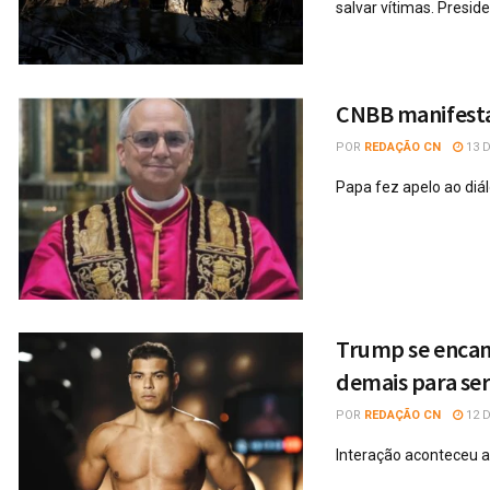
salvar vítimas. Presid
CNBB manifesta 
POR
REDAÇÃO CN
13 D
Papa fez apelo ao diá
Trump se encant
demais para ser
POR
REDAÇÃO CN
12 D
Interação aconteceu a