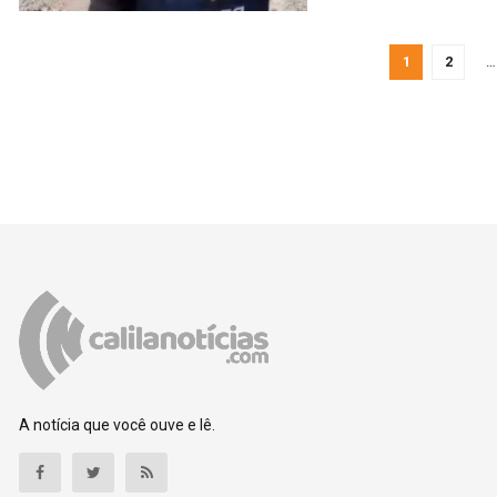
1
2
…
A notícia que você ouve e lê.