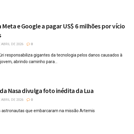
 Meta e Google a pagar US$ 6 milhões por vício
s
 ABRIL DE 2026
0
júri responsabiliza gigantes da tecnologia pelos danos causados à
ovem, abrindo caminho para...
 da Nasa divulga foto inédita da Lua
 ABRIL DE 2026
0
los astronautas que embarcaram na missão Artemis