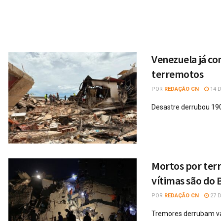
Venezuela já con
terremotos
POR
REDAÇÃO CN
14 D
Desastre derrubou 190
Mortos por ter
vítimas são do B
POR
REDAÇÃO CN
27 D
Tremores derrubam vár