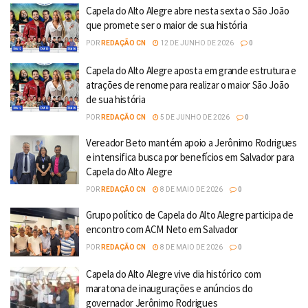
Capela do Alto Alegre abre nesta sexta o São João
que promete ser o maior de sua história
POR
REDAÇÃO CN
12 DE JUNHO DE 2026
0
Capela do Alto Alegre aposta em grande estrutura e
atrações de renome para realizar o maior São João
de sua história
POR
REDAÇÃO CN
5 DE JUNHO DE 2026
0
Vereador Beto mantém apoio a Jerônimo Rodrigues
e intensifica busca por benefícios em Salvador para
Capela do Alto Alegre
POR
REDAÇÃO CN
8 DE MAIO DE 2026
0
Grupo político de Capela do Alto Alegre participa de
encontro com ACM Neto em Salvador
POR
REDAÇÃO CN
8 DE MAIO DE 2026
0
Capela do Alto Alegre vive dia histórico com
maratona de inaugurações e anúncios do
governador Jerônimo Rodrigues