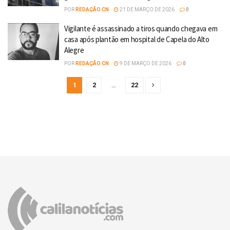
POR
REDAÇÃO CN
21 DE MARÇO DE 2026
0
Vigilante é assassinado a tiros quando chegava em
casa após plantão em hospital de Capela do Alto
Alegre
POR
REDAÇÃO CN
9 DE MARÇO DE 2026
0
1
2
…
22