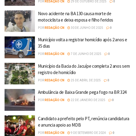
POR
REDAÇÃO CN
29 DE OUTUBRO DE 2025
0
Novo acidente na BA 130 causa morte de
motociclista e deixa esposa e filho feridos
POR
REDAÇÃO CN
30 DE JUNHO DE 2025
0
Município volta a registrar homicídio após 2 anos e
35 dias
POR
REDAÇÃO CN
7 DE JUNHO DE 2025
0
Município da Bacia do Jacuípe completa 2 anos sem
registro de homicídio
POR
REDAÇÃO CN
25 DE ABRIL DE 2025
0
Ambulância de Baixa Grande pega fogo na BR 324
POR
REDAÇÃO CN
22 DE JANEIRO DE 2025
0
Candidato a prefeito pelo PT, renúncia candidatura
e anuncia apoio ao MDB
POR
REDAÇÃO CN
9 DE SETEMBRO DE 2024
0