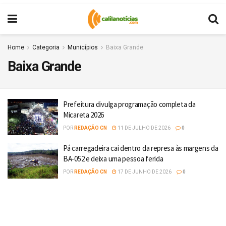
Home
Categoria
Municípios
Baixa Grande
Baixa Grande
Prefeitura divulga programação completa da
Micareta 2026
POR
REDAÇÃO CN
11 DE JULHO DE 2026
0
Pá carregadeira cai dentro da represa às margens da
BA-052 e deixa uma pessoa ferida
POR
REDAÇÃO CN
17 DE JUNHO DE 2026
0