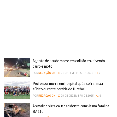
Agente de saúde morre em colisão envolvendo
carro e moto
POR
REDAÇÃO CN
26 DE FEVEREIRO DE 2026
0
Professor morre em hospital após sofrer mau
súbito durante partida de futebol
POR
REDAÇÃO CN
28 DE DEZEMBRO DE 2025
0
Animal na pista causa acidente com vítima fatal na
BA 110