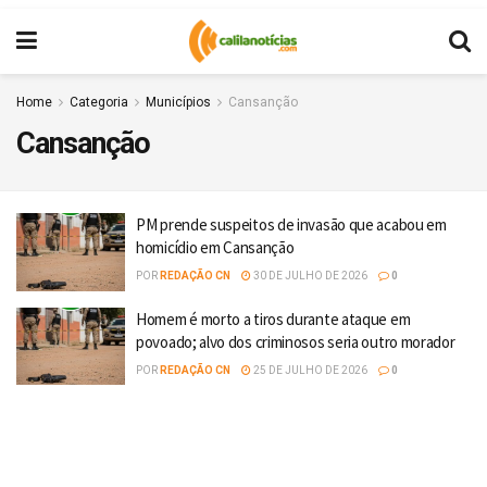
Home
Categoria
Municípios
Cansanção
Cansanção
PM prende suspeitos de invasão que acabou em
homicídio em Cansanção
POR
REDAÇÃO CN
30 DE JULHO DE 2026
0
Homem é morto a tiros durante ataque em
povoado; alvo dos criminosos seria outro morador
POR
REDAÇÃO CN
25 DE JULHO DE 2026
0