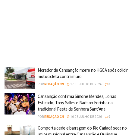
Morador de Cansanção morre no HGCA após colidir
motocicleta contra muro
POR
REDAÇÃO CN
17 DE JULHO DE 2026
0
Cansanção confirma Simone Mendes, Jonas
Esticado, Tony Salles e Nadson Ferinha na
tradicional Festa de Senhora Sant’Ana
POR
REDAÇÃO CN
16 DE JULHO DE 2026
0
Comporta cede e barragem do Rio Cariacá seca no
limite municipal entre Cansanção e Quijingue