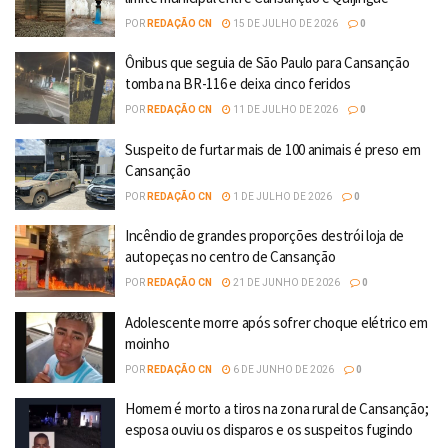
POR
REDAÇÃO CN
15 DE JULHO DE 2026
0
Ônibus que seguia de São Paulo para Cansanção
tomba na BR-116 e deixa cinco feridos
POR
REDAÇÃO CN
11 DE JULHO DE 2026
0
Suspeito de furtar mais de 100 animais é preso em
Cansanção
POR
REDAÇÃO CN
1 DE JULHO DE 2026
0
Incêndio de grandes proporções destrói loja de
autopeças no centro de Cansanção
POR
REDAÇÃO CN
21 DE JUNHO DE 2026
0
Adolescente morre após sofrer choque elétrico em
moinho
POR
REDAÇÃO CN
6 DE JUNHO DE 2026
0
Homem é morto a tiros na zona rural de Cansanção;
esposa ouviu os disparos e os suspeitos fugindo