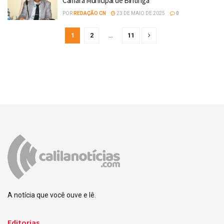
Câmara Municipal de Biritinga
POR
REDAÇÃO CN
23 DE MAIO DE 2025
0
1
2
…
11
A notícia que você ouve e lê.
Editorias