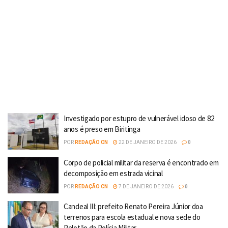
Investigado por estupro de vulnerável idoso de 82
anos é preso em Biritinga
POR
REDAÇÃO CN
22 DE JANEIRO DE 2026
0
Corpo de policial militar da reserva é encontrado em
decomposição em estrada vicinal
POR
REDAÇÃO CN
7 DE JANEIRO DE 2026
0
Candeal III: prefeito Renato Pereira Júnior doa
terrenos para escola estadual e nova sede do
Pelotão da Polícia Militar