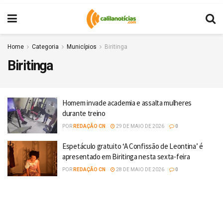
Home
Categoria
Municípios
Biritinga
Biritinga
Homem invade academia e assalta mulheres
durante treino
POR
REDAÇÃO CN
29 DE MAIO DE 2026
0
Espetáculo gratuito ‘A Confissão de Leontina’ é
apresentado em Biritinga nesta sexta-feira
POR
REDAÇÃO CN
28 DE MAIO DE 2026
0