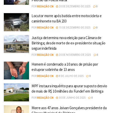
POR
REDAÇÃO CN
20 DE DEZEMBRO DE 2025
0
Locutor morre após batida entre motocicleta e
caminhonete na BA 233
POR
REDAÇÃO CN
15 DE DEZEMBRO DE 2025
0
Justiça determina nova eleição para Câmara de
Biritinga; desde morte de ex-presidente situação
segue indefinida
POR
REDAÇÃO CN
20 DE NOVEMBRO DE 2025
0
Homem é condenado a 10 anos de prisão por
estuprar sobrinha de 13 anos
POR
REDAÇÃO CN
8 DE JULHO DE 2025
0
MPF instaura inquérito para apurar suposto desvio
de mais de R$ 10 milhões do Fundef em Biritinga
POR
REDAÇÃO CN
30 DE JUNHO DE 2025
0
Morre aos 47 anos Joivan Gonçalves presidente da