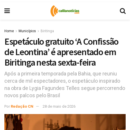
Home
Municípios
Biritinga
Espetáculo gratuito ‘A Confissão
de Leontina’ é apresentado em
Biritinga nesta sexta-feira
Após a primeira temporada pela Bahia, que reuniu
cerca de mil espectadores, o espetáculo inspirado
na obra de Lygia Fagundes Telles segue percorrendo
novos palcos pelo Brasil
Por
Redação CN
28 de maio de 2026