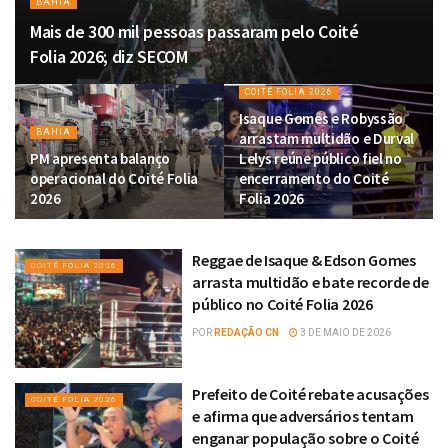
BAHIA
Mais de 300 mil pessoas passaram pelo Coité
Folia 2026; diz SECOM
COITÉ FOLIA 2026
Isaque Gomes e Robyssão
BAHIA
arrastam multidão e Durval
PM apresenta balanço
Lelys reúne público fiel no
operacional do Coité Folia
encerramento do Coité
2026
Folia 2026
Reggae de Isaque & Edson Gomes
COITÉ FOLIA 2026
arrasta multidão e bate recorde de
público no Coité Folia 2026
POR
REDAÇÃO CN
3 DE MAIO DE 2026
Prefeito de Coité rebate acusações
COITÉ FOLIA 2026
e afirma que adversários tentam
enganar população sobre o Coité