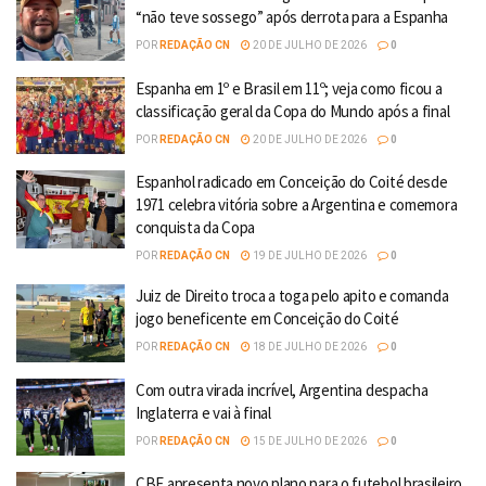
“não teve sossego” após derrota para a Espanha
POR
REDAÇÃO CN
20 DE JULHO DE 2026
0
Espanha em 1º e Brasil em 11º; veja como ficou a
classificação geral da Copa do Mundo após a final
POR
REDAÇÃO CN
20 DE JULHO DE 2026
0
Espanhol radicado em Conceição do Coité desde
1971 celebra vitória sobre a Argentina e comemora
conquista da Copa
POR
REDAÇÃO CN
19 DE JULHO DE 2026
0
Juiz de Direito troca a toga pelo apito e comanda
jogo beneficente em Conceição do Coité
POR
REDAÇÃO CN
18 DE JULHO DE 2026
0
Com outra virada incrível, Argentina despacha
Inglaterra e vai à final
POR
REDAÇÃO CN
15 DE JULHO DE 2026
0
CBF apresenta novo plano para o futebol brasileiro