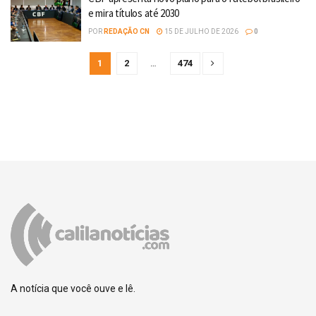
e mira títulos até 2030
POR
REDAÇÃO CN
15 DE JULHO DE 2026
0
1
2
…
474
A notícia que você ouve e lê.