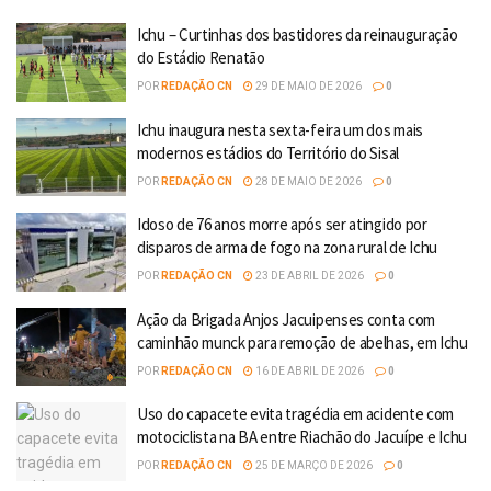
Ichu – Curtinhas dos bastidores da reinauguração
do Estádio Renatão
POR
REDAÇÃO CN
29 DE MAIO DE 2026
0
Ichu inaugura nesta sexta-feira um dos mais
modernos estádios do Território do Sisal
POR
REDAÇÃO CN
28 DE MAIO DE 2026
0
Idoso de 76 anos morre após ser atingido por
disparos de arma de fogo na zona rural de Ichu
POR
REDAÇÃO CN
23 DE ABRIL DE 2026
0
Ação da Brigada Anjos Jacuipenses conta com
caminhão munck para remoção de abelhas, em Ichu
POR
REDAÇÃO CN
16 DE ABRIL DE 2026
0
Uso do capacete evita tragédia em acidente com
motociclista na BA entre Riachão do Jacuípe e Ichu
POR
REDAÇÃO CN
25 DE MARÇO DE 2026
0