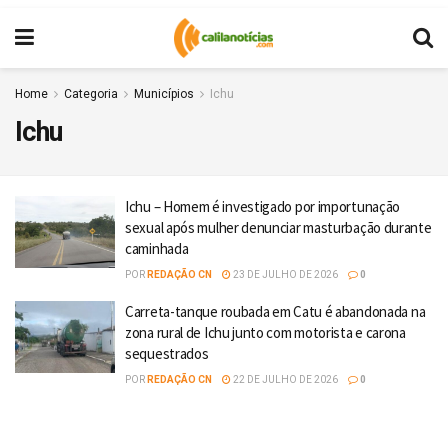
Home
Categoria
Municípios
Ichu
Ichu
Ichu – Homem é investigado por importunação
sexual após mulher denunciar masturbação durante
caminhada
POR
REDAÇÃO CN
23 DE JULHO DE 2026
0
Carreta-tanque roubada em Catu é abandonada na
zona rural de Ichu junto com motorista e carona
sequestrados
POR
REDAÇÃO CN
22 DE JULHO DE 2026
0