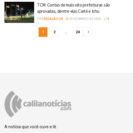
TCM: Contas de mais oito prefeituras são
aprovadas, dentre elas Coité e Ichu
POR
REDAÇÃO CN
18 DE MARÇO DE 2026
0
1
2
…
24
A notícia que você ouve e lê.