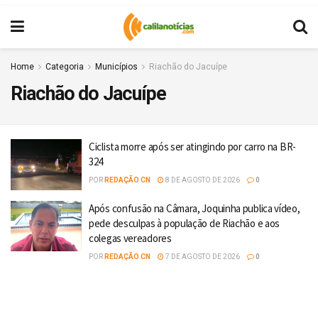
Home
Categoria
Municípios
Riachão do Jacuípe
Riachão do Jacuípe
Ciclista morre após ser atingindo por carro na BR-
324
POR
REDAÇÃO CN
8 DE AGOSTO DE 2026
0
Após confusão na Câmara, Joquinha publica vídeo,
pede desculpas à população de Riachão e aos
colegas vereadores
POR
REDAÇÃO CN
7 DE AGOSTO DE 2026
0