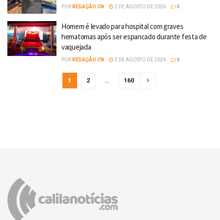
POR
REDAÇÃO CN
2 DE AGOSTO DE 2026
0
Homem é levado para hospital com graves
hematomas após ser espancado durante festa de
vaquejada
POR
REDAÇÃO CN
2 DE AGOSTO DE 2026
0
1
2
…
160