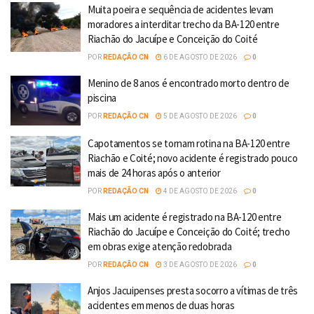
Muita poeira e sequência de acidentes levam
moradores a interditar trecho da BA-120 entre
Riachão do Jacuípe e Conceição do Coité
POR
REDAÇÃO CN
6 DE AGOSTO DE 2026
0
Menino de 8 anos é encontrado morto dentro de
piscina
POR
REDAÇÃO CN
5 DE AGOSTO DE 2026
0
Capotamentos se tornam rotina na BA-120 entre
Riachão e Coité; novo acidente é registrado pouco
mais de 24 horas após o anterior
POR
REDAÇÃO CN
4 DE AGOSTO DE 2026
0
Mais um acidente é registrado na BA-120 entre
Riachão do Jacuípe e Conceição do Coité; trecho
em obras exige atenção redobrada
POR
REDAÇÃO CN
3 DE AGOSTO DE 2026
0
Anjos Jacuipenses presta socorro a vítimas de três
acidentes em menos de duas horas