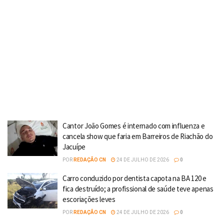
Cantor João Gomes é internado com influenza e
cancela show que faria em Barreiros de Riachão do
Jacuípe
POR
REDAÇÃO CN
24 DE JULHO DE 2026
0
Carro conduzido por dentista capota na BA 120 e
fica destruído; a profissional de saúde teve apenas
escoriações leves
POR
REDAÇÃO CN
24 DE JULHO DE 2026
0