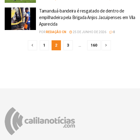
Tamanduá-bandeira é resgatado de dentro de
empilhadeira pela Brigada Anjos Jacuipenses em Vila
Aparecida
POR
REDAÇÃO CN
25 DE JUNHO DE 2026
0
1
2
3
…
160