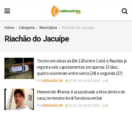
Home
Categoria
Municípios
Riachão do Jacuípe
Riachão do Jacuípe
Trecho em obras da BA-120 entre Coité e Riachão já
registra seis capotamentos em apenas 15 dias;
quatro ocorreram entre sexta (24) e segunda (27)
POR
REDAÇÃO CN
27 DE JULHO DE 2026
0
Homem de 49 anos é assassinado a tiros dentro de
casa; no mesmo local funciona um bar
POR
REDAÇÃO CN
25 DE JULHO DE 2026
0