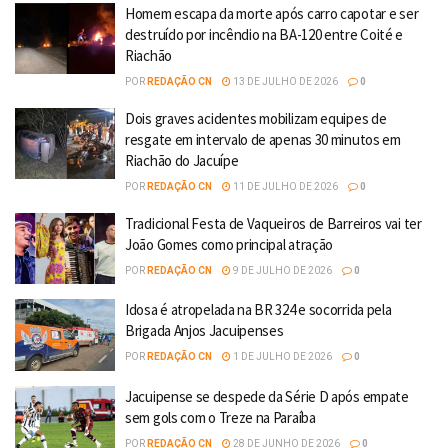
Homem escapa da morte após carro capotar e ser
destruído por incêndio na BA-120 entre Coité e
Riachão
POR
REDAÇÃO CN
13 DE JULHO DE 2026
0
Dois graves acidentes mobilizam equipes de
resgate em intervalo de apenas 30 minutos em
Riachão do Jacuípe
POR
REDAÇÃO CN
11 DE JULHO DE 2026
0
Tradicional Festa de Vaqueiros de Barreiros vai ter
João Gomes como principal atração
POR
REDAÇÃO CN
9 DE JULHO DE 2026
0
Idosa é atropelada na BR 324 e socorrida pela
Brigada Anjos Jacuipenses
POR
REDAÇÃO CN
1 DE JULHO DE 2026
0
Jacuipense se despede da Série D após empate
sem gols com o Treze na Paraíba
POR
REDAÇÃO CN
28 DE JUNHO DE 2026
0