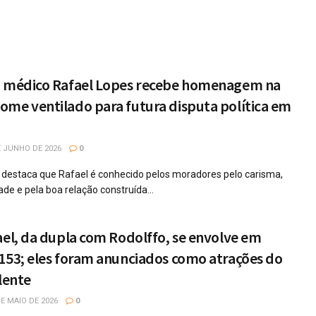
: médico Rafael Lopes recebe homenagem na
me ventilado para futura disputa política em
 JUNHO DE 2026
0
va destaca que Rafael é conhecido pelos moradores pelo carisma,
ade e pela boa relação construída...
ael, da dupla com Rodolffo, se envolve em
153; eles foram anunciados como atrações do
lente
E MAIO DE 2026
0