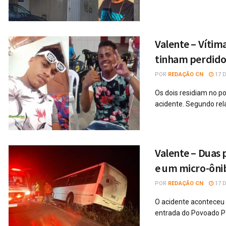
Valente – Vítim
tinham perdido 
POR
REDAÇÃO CN
17 D
Os dois residiam no p
acidente. Segundo rela
Valente – Duas 
e um micro-ôni
POR
REDAÇÃO CN
17 D
O acidente aconteceu 
entrada do Povoado 