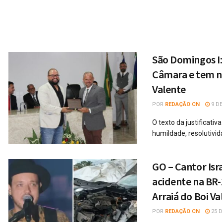
São Domingos I
Câmara e tem no
Valente
POR
REDAÇÃO CN
9 DE
O texto da justificati
humildade, resolutivid
GO – Cantor Isr
acidente na BR-
Arraiá do Boi Va
POR
REDAÇÃO CN
25 D