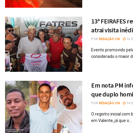
13ª FEIRAFES re
atrai visita in
POR
REDAÇÃO CN
16 D
Evento promovido pela
considerado o maior da 
Em nota PM inf
que duplo homic
POR
REDAÇÃO CN
14 D
O registro inicial co
em Valente, já que o...