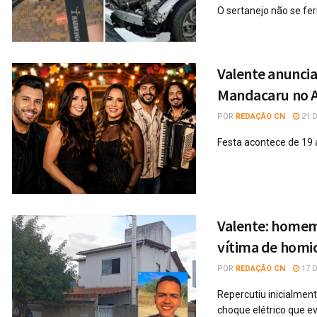
O sertanejo não se fer
Valente anuncia
Mandacaru no Ar
POR
REDAÇÃO CN
21 D
Festa acontece de 19 
Valente: homem
vítima de homic
POR
REDAÇÃO CN
17 D
Repercutiu inicialmen
choque elétrico que evo