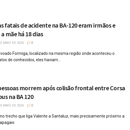
as fatais de acidente na BA-120 eram irmãos e
a mãe há 18 dias
E MAIO DE 2026
0
ovoado Formiga, localizado na mesma região onde aconteceu o
tos de conhecidos, eles haviam...
pessoas morrem após colisão frontal entre Corsa
bus na BA 120
E MAIO DE 2026
0
no trecho que liga Valente a Santaluz, mais precisamente próximo a
Papagaio