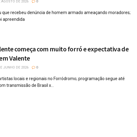
 AGOSTO DE 2026
0
rmou que recebeu denúncia de homem armado ameaçando moradores;
oi apreendida
alente começa com muito forró e expectativa de
 em Valente
E JUNHO DE 2026
0
artistas locais e regionais no Forródromo; programação segue até
m transmissão de Brasil x...