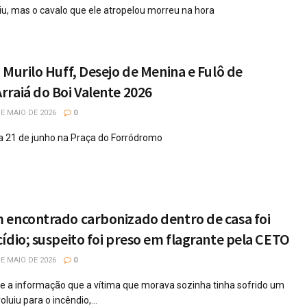
iu, mas o cavalo que ele atropelou morreu na hora
 Murilo Huff, Desejo de Menina e Fulô de
raiá do Boi Valente 2026
E MAIO DE 2026
0
a 21 de junho na Praça do Forródromo
 encontrado carbonizado dentro de casa foi
ídio; suspeito foi preso em flagrante pela CETO
E MAIO DE 2026
0
te a informação que a vítima que morava sozinha tinha sofrido um
luiu para o incêndio,...