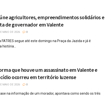
úne agricultores, empreendimentos solidários e
édita de governador em Valente
E MAIO DE 2026
0
 FATRES segue até este domingo na Praça da Jazida e já é
história...
orma que houve um assassinato em Valente e
ídio ocorreu em território luzense
E MAIO DE 2026
0
m base na informação de um morador, apontava como sendo os três