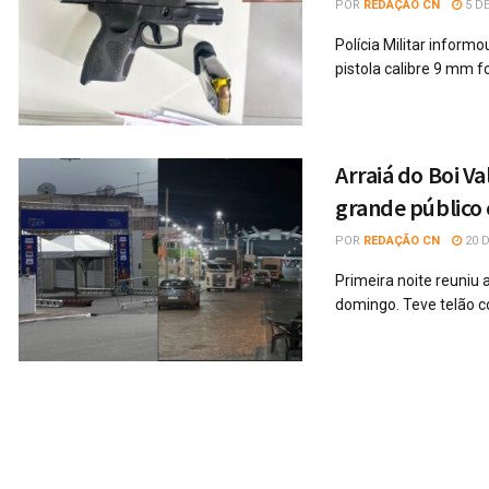
POR
REDAÇÃO CN
5 DE
Polícia Militar info
pistola calibre 9 mm f
Arraiá do Boi V
grande público
POR
REDAÇÃO CN
20 D
Primeira noite reuniu 
domingo. Teve telão co