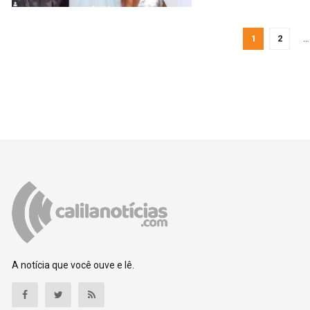
1
2
…
A notícia que você ouve e lê.