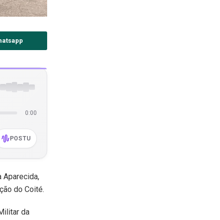
hatsapp
0:00
POSTU
 Aparecida,
ção do Coité.
ilitar da