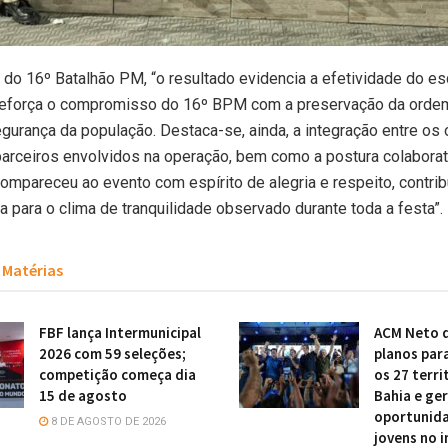
do 16º Batalhão PM, “o resultado evidencia a efetividade do 
reforça o compromisso do 16º BPM com a preservação da ordem
egurança da população. Destaca-se, ainda, a integração entre os
arceiros envolvidos na operação, bem como a postura colaborat
compareceu ao evento com espírito de alegria e respeito, contri
a para o clima de tranquilidade observado durante toda a festa”.
Matérias
FBF lança Intermunicipal
ACM Neto 
2026 com 59 seleções;
planos par
competição começa dia
os 27 terri
15 de agosto
Bahia e ge
oportunida
8 DE AGOSTO DE 2026
jovens no i