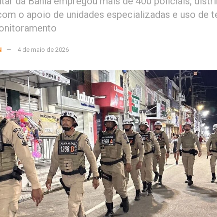
litar da Bahia empregou mais de 400 policiais, dist
 com o apoio de unidades especializadas e uso de 
onitoramento
N
4 de maio de 2026