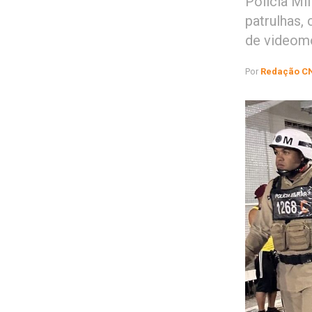
Polícia Mi
patrulhas,
de videom
Por
Redação C