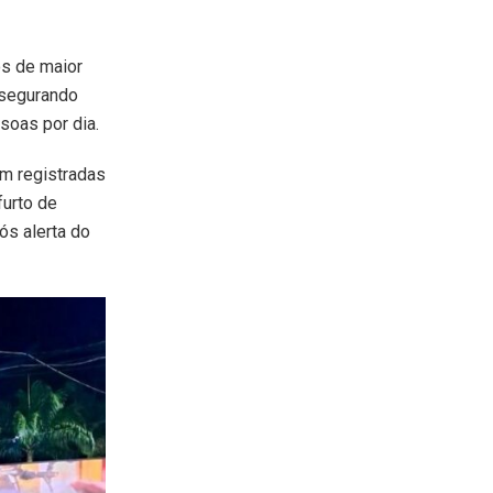
os de maior
ssegurando
soas por dia.
am registradas
furto de
ós alerta do