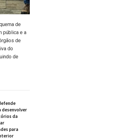
esquema de
 pública e a
 órgãos de
iva do
buindo de
defende
a desenvolver
tórios da
rar
des para
nterior