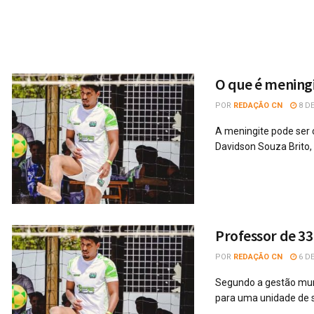
O que é meningi
POR
REDAÇÃO CN
8 DE
A meningite pode ser 
Davidson Souza Brito, 
Professor de 33
POR
REDAÇÃO CN
6 DE
Segundo a gestão munic
para uma unidade de 