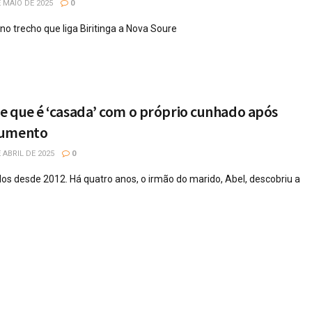
 MAIO DE 2025
0
o trecho que liga Biritinga a Nova Soure
e que é ‘casada’ com o próprio cunhado após
cumento
 ABRIL DE 2025
0
dos desde 2012. Há quatro anos, o irmão do marido, Abel, descobriu a