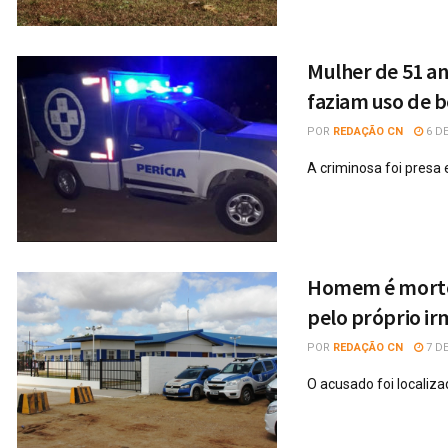
Mulher de 51 an
faziam uso de 
POR
REDAÇÃO CN
6 DE
A criminosa foi presa
Homem é morto 
pelo próprio i
POR
REDAÇÃO CN
7 DE
O acusado foi localiz