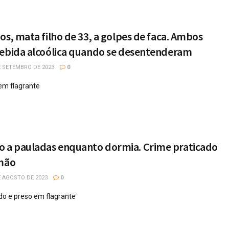
os, mata filho de 33, a golpes de faca. Ambos
bebida alcoólica quando se desentenderam
 SETEMBRO DE 2023
0
 em flagrante
a pauladas enquanto dormia. Crime praticado
rmão
 AGOSTO DE 2023
0
ado e preso em flagrante