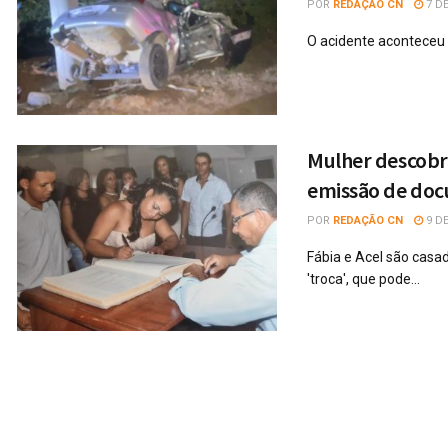
POR
REDAÇÃO CN
7 DE
O acidente aconteceu n
Mulher descobr
emissão de do
POR
REDAÇÃO CN
9 DE
Fábia e Acel são casa
'troca', que pode...