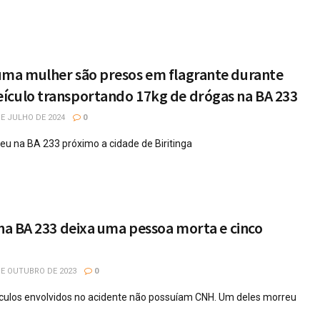
uma mulher são presos em flagrante durante
ículo transportando 17kg de drógas na BA 233
E JULHO DE 2024
0
u na BA 233 próximo a cidade de Biritinga
 na BA 233 deixa uma pessoa morta e cinco
DE OUTUBRO DE 2023
0
culos envolvidos no acidente não possuíam CNH. Um deles morreu