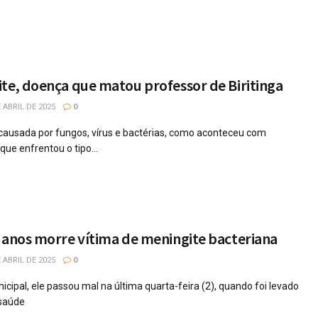
te, doença que matou professor de Biritinga
 ABRIL DE 2025
0
causada por fungos, vírus e bactérias, como aconteceu com
que enfrentou o tipo...
 anos morre vítima de meningite bacteriana
 ABRIL DE 2025
0
ipal, ele passou mal na última quarta-feira (2), quando foi levado
saúde