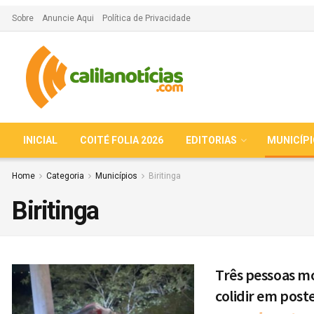
Sobre
Anuncie Aqui
Política de Privacidade
INICIAL
COITÉ FOLIA 2026
EDITORIAS
MUNICÍP
Home
Categoria
Municípios
Biritinga
Biritinga
Três pessoas mo
colidir em poste