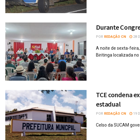
Durante Congres
POR
REDAÇÃO CN
28 
A noite de sexta-feira
Biritinga localizada no t
TCE condena ex-
estadual
POR
REDAÇÃO CN
19 
Celso da SUCAM gover