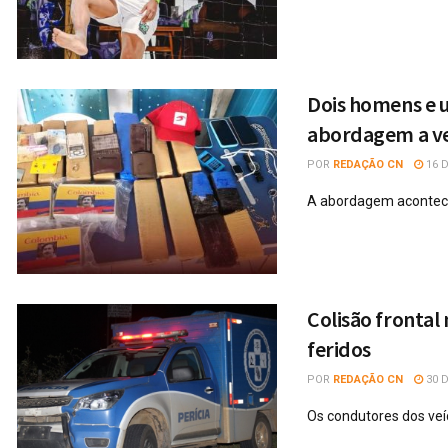
Dois homens e 
abordagem a ve
POR
REDAÇÃO CN
16 D
A abordagem acontece
Colisão frontal
feridos
POR
REDAÇÃO CN
30 
Os condutores dos veí