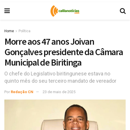
Home
Política
Morre aos 47 anos Joivan
Gonçalves presidente da Câmara
Municipal de Biritinga
O chefe do Legislativo biritingunese estava no
quinto mês do seu terceiro mandato de vereador
Por
Redação CN
23 de maio de 2025