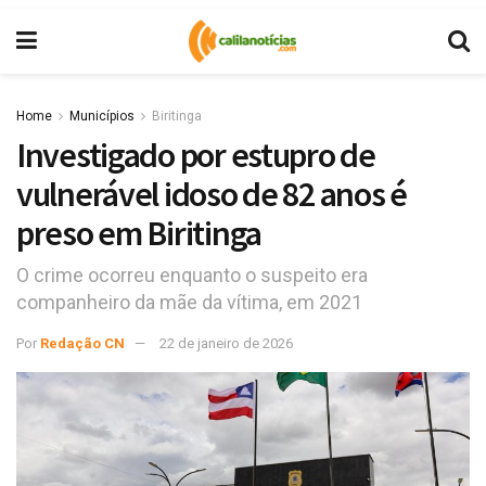
Home
Municípios
Biritinga
Investigado por estupro de
vulnerável idoso de 82 anos é
preso em Biritinga
O crime ocorreu enquanto o suspeito era
companheiro da mãe da vítima, em 2021
Por
Redação CN
22 de janeiro de 2026