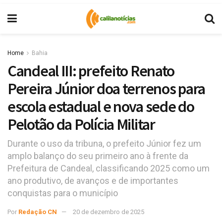
Home
Bahia
Candeal III: prefeito Renato
Pereira Júnior doa terrenos para
escola estadual e nova sede do
Pelotão da Polícia Militar
Durante o uso da tribuna, o prefeito Júnior fez um
amplo balanço do seu primeiro ano à frente da
Prefeitura de Candeal, classificando 2025 como um
ano produtivo, de avanços e de importantes
conquistas para o município
Por
Redação CN
20 de dezembro de 2025