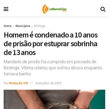
Home
Municípios
Biritinga
Homem é condenado a 10 anos
de prisão por estuprar sobrinha
de 13 anos
Mandado de prisão foi cumprido em povoado de
Biritinga. Vítima relatou que sofreu abuso enquanto
tomava banho
Por
Redação CN
8 de julho de 2025