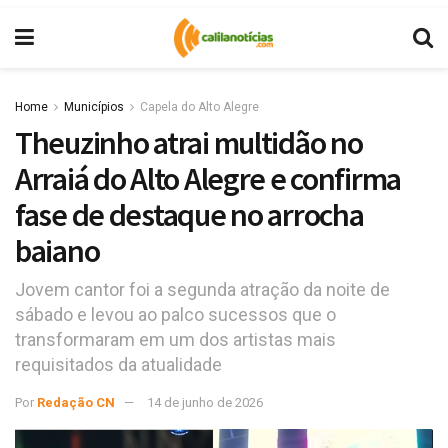
Home
Municípios
Capela do Alto Alegre
Theuzinho atrai multidão no
Arraiá do Alto Alegre e confirma
fase de destaque no arrocha
baiano
Jovem cantor foi a segunda atração da noite de
sábado e levou ao palco sucessos que o
transformaram em um dos artistas mais
requisitados da atualidade
Por
Redação CN
14 de junho de 2026