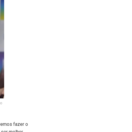
do
remos fazer o
 ser melhor