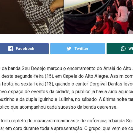
Facebook
Twittter
W
 da banda Seu Desejo marcou o encerramento do Arraiá do Alto 
 desta segunda-feira (15), em Capela do Alto Alegre. Assim co
a festa, na sexta-feira (13), quando o cantor Dorgival Dantas lev
ovo espaço de eventos da cidade, o público já havia sido aquec
zinho e da dupla Iguinho e Lulinha, no sábado. A última noite 
blico que acompanhou cada sucesso da banda cearense.
ório repleto de músicas românticas e de sofrência, a banda Se
tar em coro durante toda a apresentação. O grupo, que vem se c