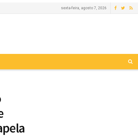
sexta-feira, agosto 7, 2026
o
e
apela