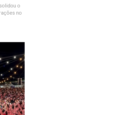
nsolidou o
rações no