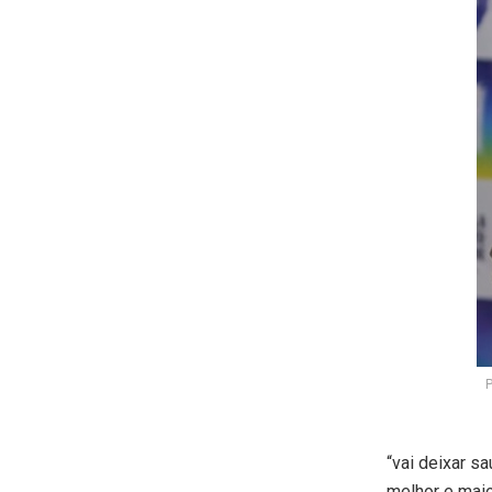
P
“vai deixar s
melhor e maio