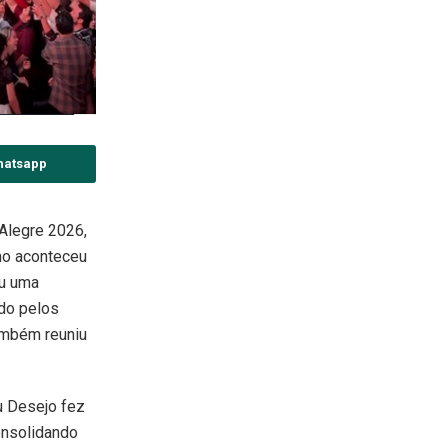
hatsapp
Alegre 2026,
mo aconteceu
ou uma
ido pelos
também reuniu
u Desejo fez
onsolidando