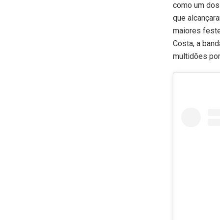
como um dos p
que alcançar
maiores feste
Costa, a band
multidões po