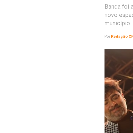
Banda foi a
novo espaç
município
Por
Redação C