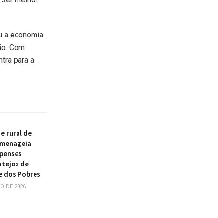
ou a economia
ião. Com
tra para a
 rural de
omenageia
ipenses
stejos de
e dos Pobres
O DE 2026