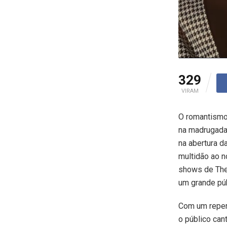
329
VIRAM
O romantismo
na madrugada
na abertura d
multidão ao n
shows de Theu
um grande pú
Com um repert
o público can