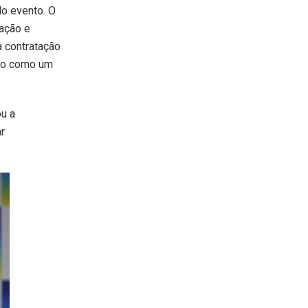
do evento. O
ação e
a contratação
ado como um
u a
r