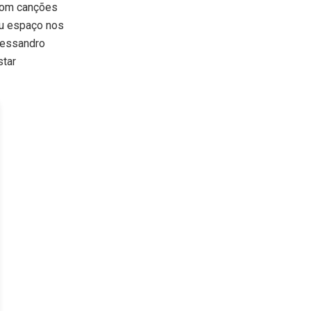
 com canções
ou espaço nos
lessandro
star