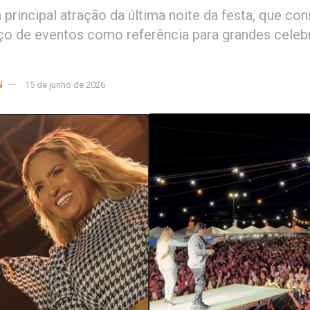
 principal atração da última noite da festa, que co
o de eventos como referência para grandes celeb
N
15 de junho de 2026