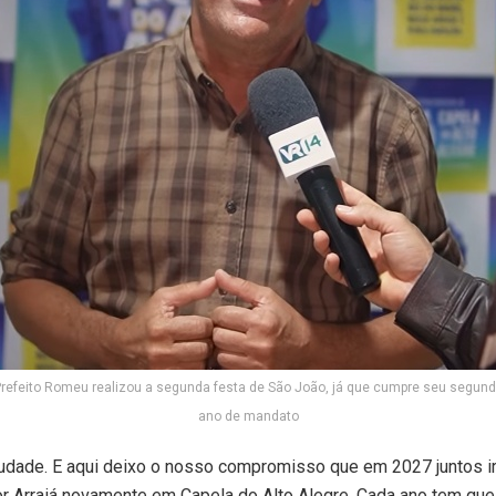
refeito Romeu realizou a segunda festa de São João, já que cumpre seu segun
ano de mandato
audade. E aqui deixo o nosso compromisso que em 2027 juntos i
r Arraiá novamente em Capela do Alto Alegre. Cada ano tem que