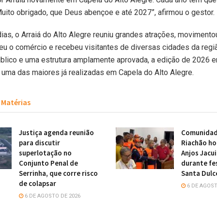
Muito obrigado, que Deus abençoe e até 2027”, afirmou o gestor.
dias, o Arraiá do Alto Alegre reuniu grandes atrações, moviment
eceu o comércio e recebeu visitantes de diversas cidades da reg
blico e uma estrutura amplamente aprovada, a edição de 2026 en
 uma das maiores já realizadas em Capela do Alto Alegre.
Matérias
Justiça agenda reunião
Comunidade
para discutir
Riachão h
superlotação no
Anjos Jacu
Conjunto Penal de
durante fe
Serrinha, que corre risco
Santa Dulc
de colapsar
6 DE AGOST
6 DE AGOSTO DE 2026