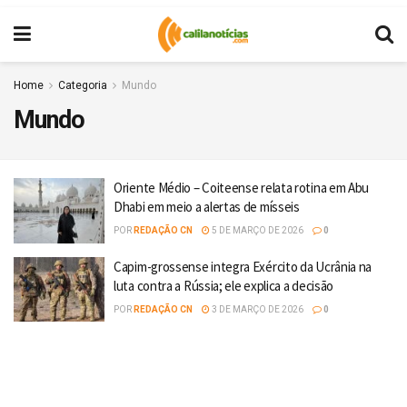
Home
Categoria
Mundo
Mundo
Oriente Médio – Coiteense relata rotina em Abu
Dhabi em meio a alertas de mísseis
POR
REDAÇÃO CN
5 DE MARÇO DE 2026
0
Capim-grossense integra Exército da Ucrânia na
luta contra a Rússia; ele explica a decisão
POR
REDAÇÃO CN
3 DE MARÇO DE 2026
0