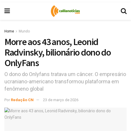
Home
Mundo
Morre aos 43 anos, Leonid
Radvinsky, bilionário dono do
OnlyFans
O dono do Onlyfans tratava um câncer. O empresário
ucraniano-americano transformou plataforma em
fenômeno global
Por
Redação CN
23 de março de 2026