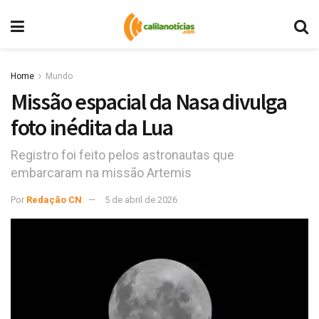
Home
Mundo
Missão espacial da Nasa divulga
foto inédita da Lua
Registro foi feito pelos astronautas que
embarcaram na missão Artemis
Por
Redação CN
5 de abril de 2026