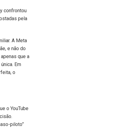
y confrontou
ostadas pela
iliar. A Meta
ãe, e não do
e apenas que a
 única. Em
feita, o
que o YouTube
cisão.
aso-piloto”