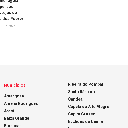
omenageia
ipenses
stejos de
e dos Pobres
O DE 2026
Municípios
Ribeira do Pombal
Santa Bárbara
Amargosa
Candeal
Amélia Rodrigues
Capela do Alto Alegre
Araci
Capim Grosso
Baixa Grande
Euclides da Cunha
Barrocas