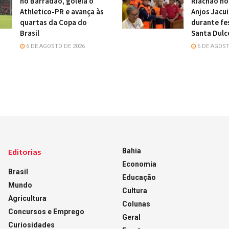
no Barradão, goleia o
Riachão h
Athletico-PR e avança às
Anjos Jacu
quartas da Copa do
durante fe
Brasil
Santa Dulc
6 DE AGOSTO DE 2026
6 DE AGOST
Editorias
Bahia
Economia
Brasil
Educação
Mundo
Cultura
Agricultura
Colunas
Concursos e Emprego
Geral
Curiosidades