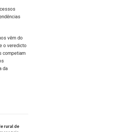
rocessos
pendências
anos vêm do
e o veredicto
is competiam
os
a da
.
 rural de