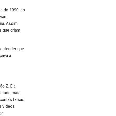
a de 1990, as
viam
ina. Assim
s que criam
r entender que
çava a
ão Z. Ela
ostado mais
 contas falsas
s vídeos
r.