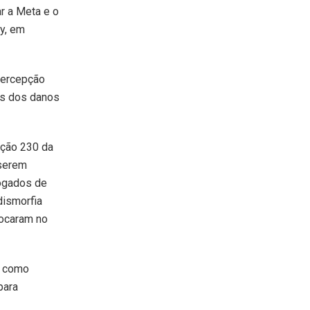
ar a Meta e o
y, em
percepção
os dos danos
eção 230 da
 serem
vogados de
dismorfia
 focaram no
s como
para