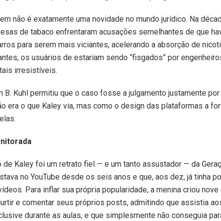
em não é exatamente uma novidade no mundo jurídico. Na décad
esas de tabaco enfrentaram acusações semelhantes de que ha
arros para serem mais viciantes, acelerando a absorção de nicot
ntes, os usuários de estariam sendo “fisgados” por engenheiro
tais irresistíveis.
yn B. Kuhl permitiu que o caso fosse a julgamento justamente po
o era o que Kaley via, mas como o design das plataformas a for
elas.
nitorada
de Kaley foi um retrato fiel — e um tanto assustador — da Geraç
stava no YouTube desde os seis anos e que, aos dez, já tinha p
ídeos. Para inflar sua própria popularidade, a menina criou nove
urtir e comentar seus próprios posts, admitindo que assistia ao
clusive durante as aulas, e que simplesmente não conseguia para