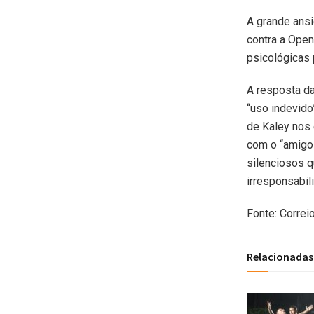
A grande ansi
contra a Open
psicológicas 
A resposta d
“uso indevido
de Kaley nos
com o “amigo 
silenciosos 
irresponsabili
Fonte: Correi
Relacionadas