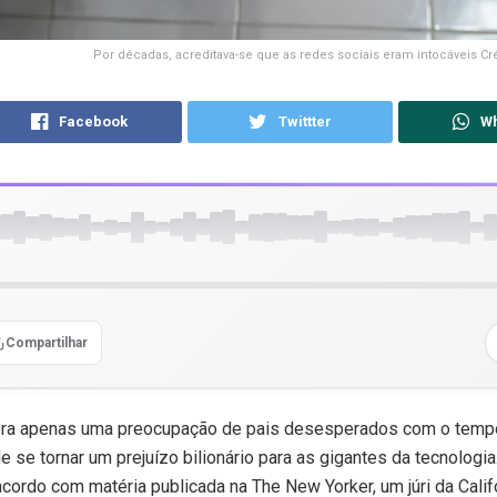
Por décadas, acreditava-se que as redes sociais eram intocáveis Cré
Facebook
Twittter
W
Compartilhar
era apenas uma preocupação de pais desesperados com o tempo
de se tornar um prejuízo bilionário para as gigantes da tecnologi
cordo com matéria publicada na The New Yorker, um júri da Califó