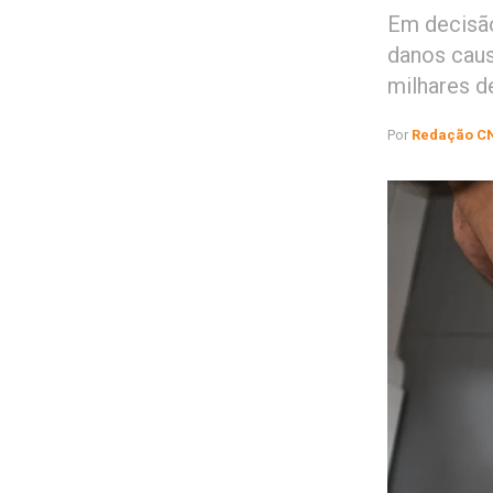
Em decisão
danos caus
milhares 
Por
Redação C