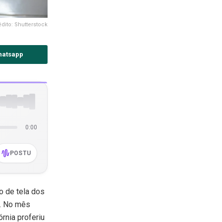
dito: Shutterstock
hatsapp
0:00
POSTU
 de tela dos
a. No mês
rnia proferiu