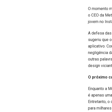
O momento ma
o CEO da Met
jovem no Inst
A defesa das 
sugeriu que 
aplicativo. C
negligência d
outras palavr
design vician
O próximo ca
Enquanto a M
é apenas uma
Entretanto, o
para milhares