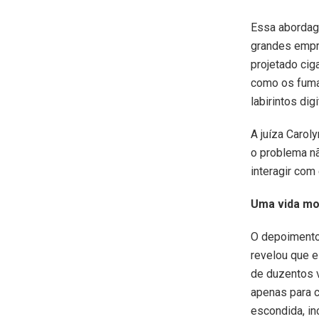
Essa abordag
grandes empr
projetado cig
como os fuma
labirintos digi
A juíza Carol
o problema nã
interagir com 
Uma vida mo
O depoimento 
revelou que e
de duzentos v
apenas para c
escondida, in