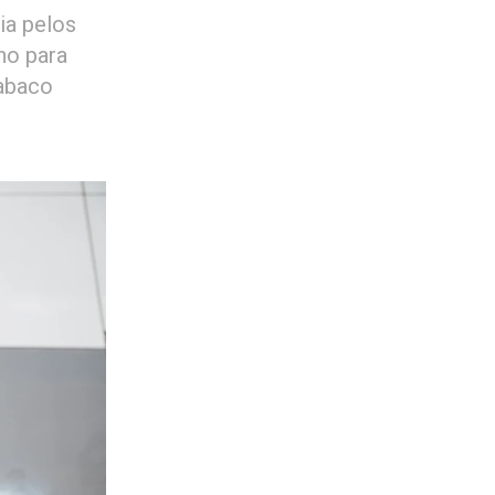
ia pelos
ho para
abaco