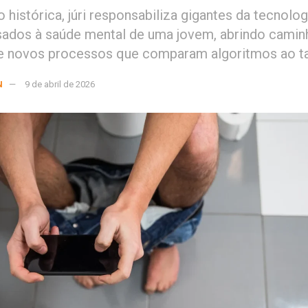
 histórica, júri responsabiliza gigantes da tecnolog
ados à saúde mental de uma jovem, abrindo camin
de novos processos que comparam algoritmos ao t
N
9 de abril de 2026