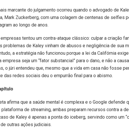
is marcante do julgamento ocorreu quando o advogado de Kale
a, Mark Zuckerberg, com uma colagem de centenas de selfies p
agram ao longo de anos.
empresas tentou um contra-ataque clássico: culpar a criação fam
os problemas de Kaley vinham de abusos e negligência de sua m
ontudo, a estratégia não funcionou porque a lei da Califórnia exig
a empresa seja um “fator substancial” para o dano, e não a causa
as, o júri entendeu que, mesmo que a vida em casa não fosse per
te das redes sociais deu o empurrão final para o abismo.
pítulo
eta afirma que a saúde mental é complexa e o Google defende 
 plataforma de streaming, ambas preparam recursos contra a de
 caso de Kaley é apenas a ponta do iceberg, servindo como um “c
 de outras ações judiciais.