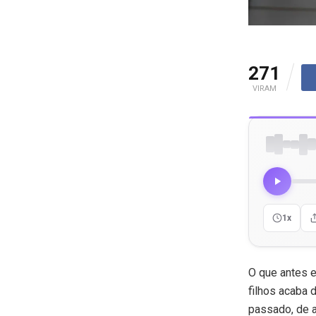
271
VIRAM
1x
O que antes 
filhos acaba 
passado, de a