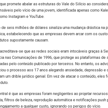
que promete abalar as estruturas do Vale do Silício ao consider
sáveis pelo vício de uma jovem, identificada apenas como Kale
como Instagram e YouTube.
 de seis milhões de dólares sinaliza uma mudança drástica na 
rídica, estabelecendo que as empresas devem arcar com os cust
dutos supostamente causam.
acreditava-se que as redes sociais eram intocáveis graças à S
cia nas Comunicações de 1996, que protege as plataformas de
adas pelo conteúdo publicado por terceiros. No entanto, os ad
iciou o processo aos 17 anos alegando ansiedade, depressão e 
aram um drible jurídico genial. Em vez de atacar o conteúdo, eles
duto.
ntral é que as empresas foram negligentes ao projetar recurso
ita, filtros de beleza, reprodução automática e notificações push 
ngajamento a qualquer custo, ignorando os perigos do vício.