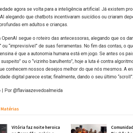
edade agora se volta para a inteligência artificial. Já existem p
AI alegando que chatbots incentivaram suicídios ou criaram de
profundas em adultos e crianças.
a OpenAI segue o roteiro das antecessoras, alegando que os d
” ou “imprevisível” de suas ferramentas. No fim das contas, o qu
 ensina é que a autonomia humana está em jogo. Se antes os pa
suspeito” ou o “vizinho barulhento”, hoje a luta é contra algoritm
que conhecem nossos desejos melhor do que nós mesmos. A er
dade digital parece estar, finalmente, dando o seu último “scroll”
o | Por @flaviaazevedoalmeida
Matérias
Vitória faz noite heroica
Comunidade