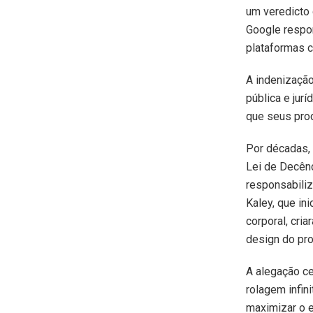
um veredicto 
Google respon
plataformas 
A indenização
pública e ju
que seus pro
Por décadas, 
Lei de Decên
responsabiliz
Kaley, que in
corporal, cri
design do pro
A alegação ce
rolagem infin
maximizar o e