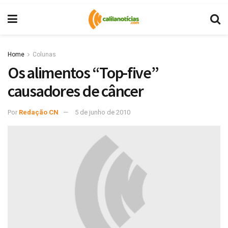
Home
Colunas
Os alimentos “Top-five”
causadores de câncer
Por
Redação CN
5 de junho de 2010