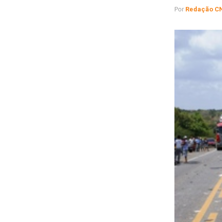
Por
Redação C