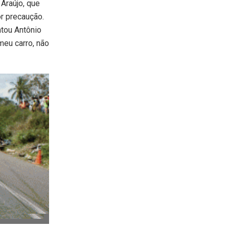
 Araújo, que
or precaução.
ntou Antônio
meu carro, não