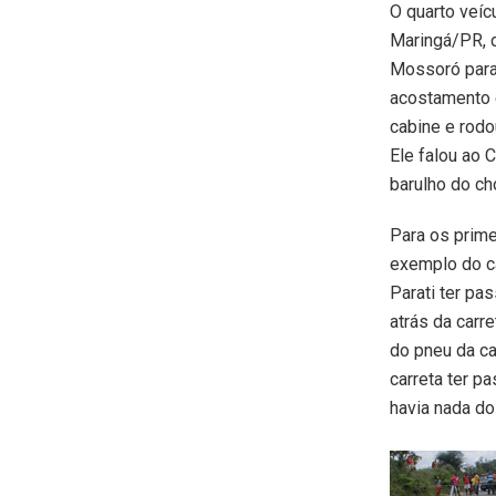
O quarto veíc
Maringá/PR, d
Mossoró para 
acostamento e
cabine e rodou
Ele falou ao 
barulho do ch
Para os prime
exemplo do ca
Parati ter pa
atrás da carre
do pneu da ca
carreta ter p
havia nada do