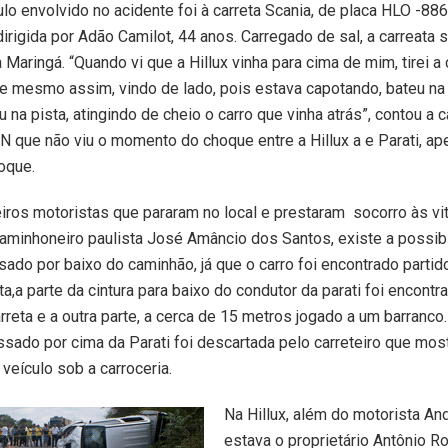
ulo envolvido no acidente foi à carreta Scania, de placa HLO -88
irigida por Adão Camilot, 44 anos. Carregado de sal, a carreata 
Maringá. “Quando vi que a Hillux vinha para cima de mim, tirei a 
 mesmo assim, vindo de lado, pois estava capotando, bateu na l
 na pista, atingindo de cheio o carro que vinha atrás”, contou a 
CN que não viu o momento do choque entre a Hillux a e Parati, ap
oque.
iros motoristas que pararam no local e prestaram socorro às vit
minhoneiro paulista José Amâncio dos Santos, existe a possib
ssado por baixo do caminhão, já que o carro foi encontrado parti
ta,a parte da cintura para baixo do condutor da parati foi encont
rreta e a outra parte, a cerca de 15 metros jogado a um barranco
assado por cima da Parati foi descartada pelo carreteiro que mos
 veículo sob a carroceria.
Na Hillux, além do motorista An
estava o proprietário Antônio R