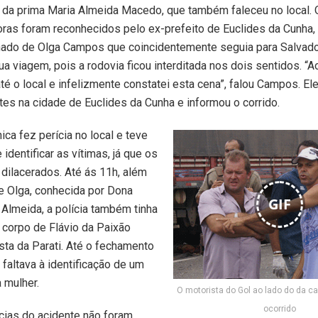
 da prima Maria Almeida Macedo, que também faleceu no local.
ras foram reconhecidos pelo ex-prefeito de Euclides da Cunha,
ado de Olga Campos que coincidentemente seguia para Salvado
ua viagem, pois a rodovia ficou interditada nos dois sentidos. “
até o local e infelizmente constatei esta cena”, falou Campos. El
tes na cidade de Euclides da Cunha e informou o corrido.
ica fez perícia no local e teve
 identificar as vítimas, já que os
dilacerados. Até ás 11h, além
e Olga, conhecida por Dona
GIF
Almeida, a polícia também tinha
o corpo de Flávio da Paixão
sta da Parati. Até o fechamento
 faltava à identificação de um
mulher.
O motorista do Gol ao lado do da ca
ocorrido
cias do acidente não foram