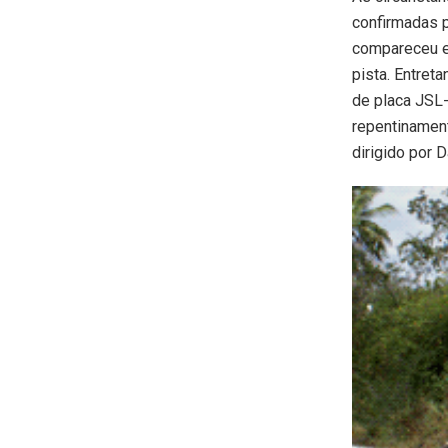
confirmadas p
compareceu e 
pista. Entret
de placa JSL-
repentinament
dirigido por 