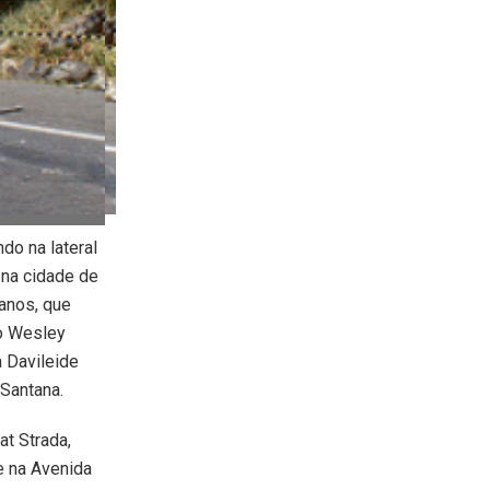
do na lateral
 na cidade de
anos, que
ho Wesley
 Davileide
 Santana.
at Strada,
e na Avenida