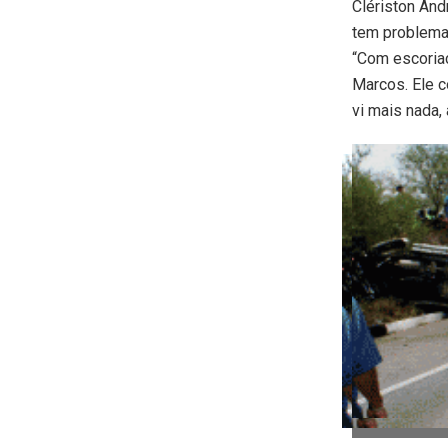
Clériston And
tem problemas
“Com escoriaç
Marcos. Ele c
vi mais nada,