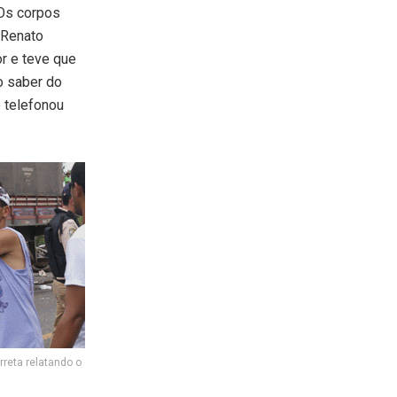
 Os corpos
 Renato
r e teve que
Ao saber do
e telefonou
rreta relatando o