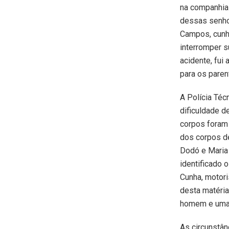
na companhia
dessas senho
Campos, cunh
interromper s
acidente, fui 
para os paren
A Polícia Técn
dificuldade de
corpos foram 
dos corpos d
Dodó e Maria 
identificado 
Cunha, motori
desta matéria
homem e uma 
As circunstân