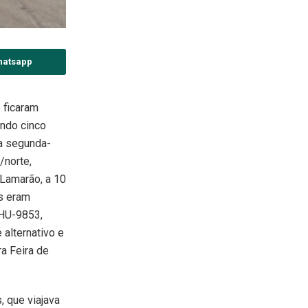
hatsapp
 ficaram
ndo cinco
ta segunda-
/norte,
 Lamarão, a 10
is eram
CHU-9853,
 alternativo e
a Feira de
, que viajava