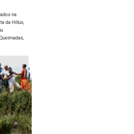
rados na
a da Hillux,
iu
4/Queimadas,