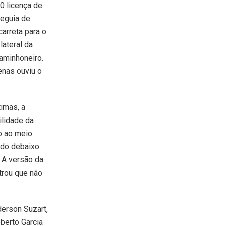
60 licença de
seguia de
carreta para o
ateral da
caminhoneiro.
enas ouviu o
imas, a
ilidade da
do ao meio
rado debaixo
. A versão da
trou que não
derson Suzart,
oberto Garcia