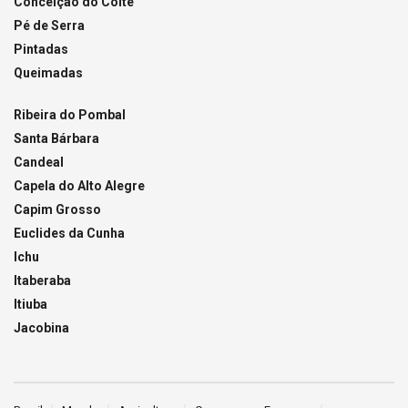
Conceição do Coité
Pé de Serra
Pintadas
Queimadas
Ribeira do Pombal
Santa Bárbara
Candeal
Capela do Alto Alegre
Capim Grosso
Euclides da Cunha
Ichu
Itaberaba
Itiuba
Jacobina