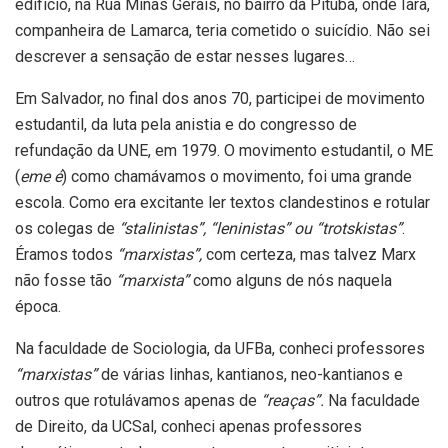
edifício, na Rua Minas Gerais, no bairro da Pituba, onde Iara,
companheira de Lamarca, teria cometido o suicídio. Não sei
descrever a sensação de estar nesses lugares…
Em Salvador, no final dos anos 70, participei de movimento
estudantil, da luta pela anistia e do congresso de
refundação da UNE, em 1979. O movimento estudantil, o ME
(
eme é
) como chamávamos o movimento, foi uma grande
escola. Como era excitante ler textos clandestinos e rotular
os colegas de
“stalinistas”, “leninistas” ou “trotskistas”
.
Éramos todos
“marxistas”,
com certeza, mas talvez Marx
não fosse tão
“marxista”
como alguns de nós naquela
época.
Na faculdade de Sociologia, da UFBa, conheci professores
“marxistas”
de várias linhas, kantianos, neo-kantianos e
outros que rotulávamos apenas de
“reaças”.
Na faculdade
de Direito, da UCSal, conheci apenas professores