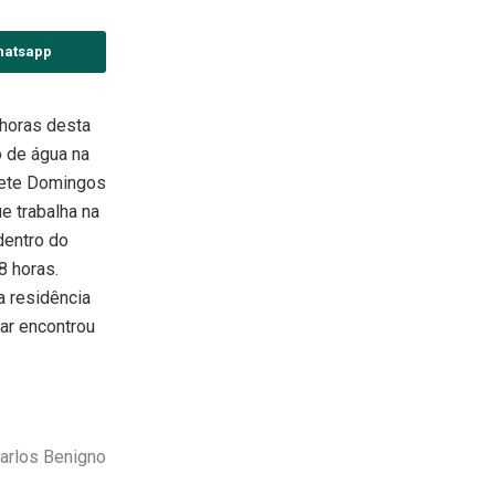
hatsapp
 horas desta
o de água na
inete Domingos
e trabalha na
dentro do
8 horas.
a residência
nar encontrou
arlos Benigno