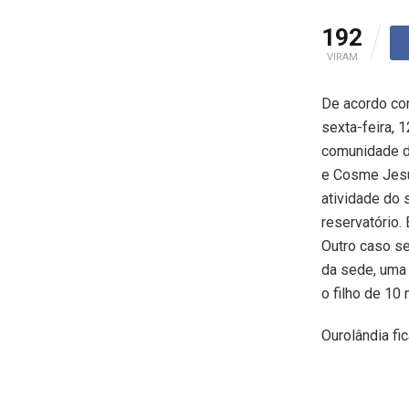
192
VIRAM
De acordo com
sexta-feira, 
comunidade de
e Cosme Jesu
atividade do 
reservatório.
Outro caso s
da sede, uma 
o filho de 10
Ourolândia fi