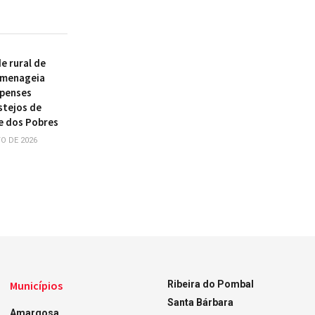
 rural de
omenageia
ipenses
stejos de
e dos Pobres
O DE 2026
Municípios
Ribeira do Pombal
Santa Bárbara
Amargosa