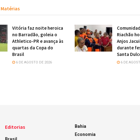
Matérias
Vitória faz noite heroica
Comunidade
no Barradão, goleia o
Riachão h
Athletico-PR e avança às
Anjos Jacu
quartas da Copa do
durante fe
Brasil
Santa Dulc
6 DE AGOSTO DE 2026
6 DE AGOST
Editorias
Bahia
Economia
Brasil