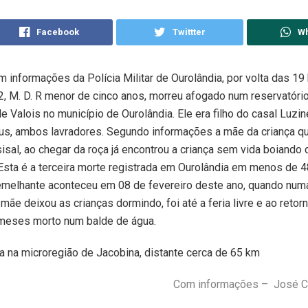
Facebook
Twittter
W
 informações da Polícia Militar de Ourolândia, por volta das 19
12, M. D. R menor de cinco anos, morreu afogado num reservatóri
 Valois no município de Ourolândia. Ele era filho do casal Luz
s, ambos lavradores. Segundo informações a mãe da criança qu
sisal, ao chegar da roça já encontrou a criança sem vida boiando 
 Esta é a terceira morte registrada em Ourolândia em menos de 4
emelhante aconteceu em 08 de fevereiro deste ano, quando num
mãe deixou as crianças dormindo, foi até a feria livre e ao retor
 meses morto num balde de água.
ca na microregião de Jacobina, distante cerca de 65 km
Com informações – José C