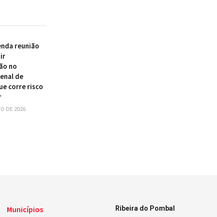
enda reunião
ir
ão no
enal de
ue corre risco
r
O DE 2026
Municípios
Ribeira do Pombal