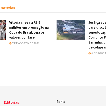
Matérias
Vitória chega a R$ 9
Justiça ag
milhões em premiação na
para discut
Copa do Brasil; veja os
superlotaç
valores por fase
Conjunto P
Serrinha, q
7 DE AGOSTO DE 2026
de colapsa
6 DE AGOST
Editorias
Bahia