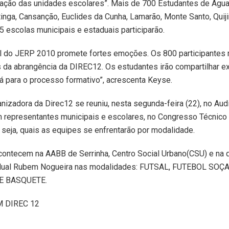
pação das unidades escolares”. Mais de 700 Estudantes de Água 
itinga, Cansanção, Euclides da Cunha, Lamarão, Monte Santo, Quij
25 escolas municipais e estaduais participarão.
al do JERP 2010 promete fortes emoções. Os 800 participantes 
 da abrangência da DIREC12. Os estudantes irão compartilhar ex
rá para o processo formativo”, acrescenta Keyse.
nizadora da Direc12 se reuniu, nesta segunda-feira (22), no Audi
representantes municipais e escolares, no Congresso Técnico p
 seja, quais as equipes se enfrentarão por modalidade.
contecem na AABB de Serrinha, Centro Social Urbano(CSU) e na
dual Rubem Nogueira nas modalidades: FUTSAL, FUTEBOL SOÇA
E BASQUETE.
M DIREC 12