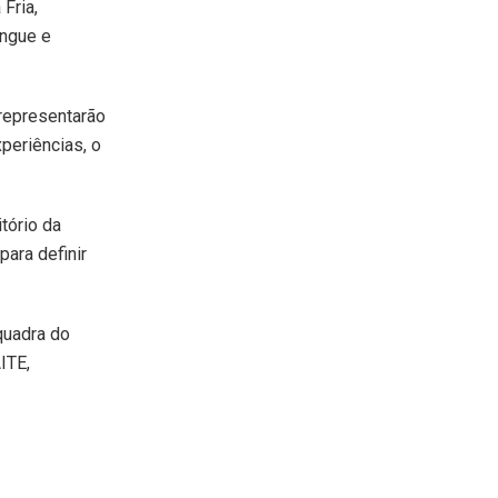
Fria,
ingue e
representarão
periências, o
tório da
ara definir
 quadra do
ITE,