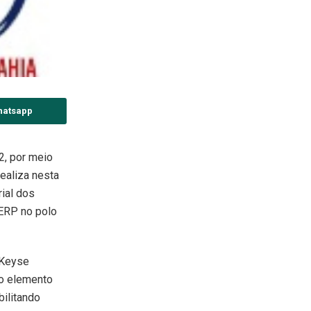
hatsapp
2, por meio
ealiza nesta
rial dos
ERP no polo
 Keyse
“o elemento
bilitando