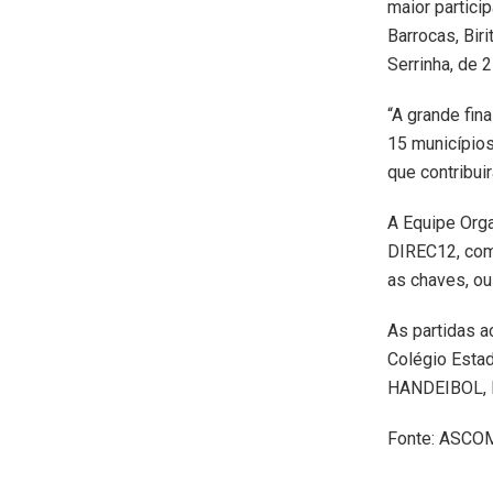
maior partici
Barrocas, Bir
Serrinha, de 
“A grande fin
15 municípios
que contribui
A Equipe Orga
DIREC12, com 
as chaves, ou
As partidas a
Colégio Esta
HANDEIBOL, 
Fonte: ASCO