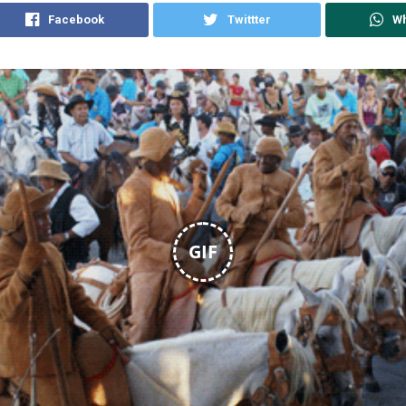
Facebook
Twittter
W
GIF