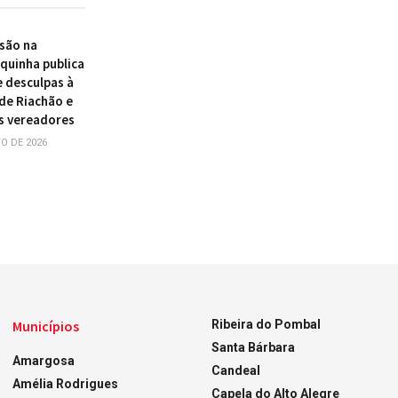
são na
quinha publica
e desculpas à
de Riachão e
s vereadores
O DE 2026
Municípios
Ribeira do Pombal
Santa Bárbara
Amargosa
Candeal
Amélia Rodrigues
Capela do Alto Alegre