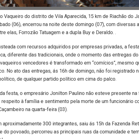
o Vaqueiro do distrito de Vila Aparecida, 15 km de Riachão do J
ábado (06), encerrou na noite deste domingo (07), com diversas 
tre elas, Forrozão Tatuagem e a dupla Buy e Deraldo. .
usteada com recursos adquiridos por empresas privadas, a fest
ica, diferente das tradicionais, onde o momento das entregas d
 vaqueiros vencedores é transformado em “comícios”, mesmo qu
ico. No ato das entregas, ás 16h de domingo, não foi registrado
olítico, de qualquer partido político em cima do palco.
da festa, o empresário Jonilton Paulino não esteve presente na
 respeito à família e sentimento pela morte de um funcionário 
açambeiro na quarta-feira (03).
m aproximadamente 300 integrantes, saiu ás 15h da Fazenda Reti
 do povoado, percorreu as principais ruas da comunidade e ter