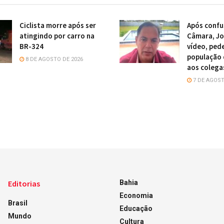
Ciclista morre após ser
Após confu
atingindo por carro na
Câmara, Jo
BR-324
vídeo, ped
população 
8 DE AGOSTO DE 2026
aos colega
7 DE AGOST
Editorias
Bahia
Economia
Brasil
Educação
Mundo
Cultura