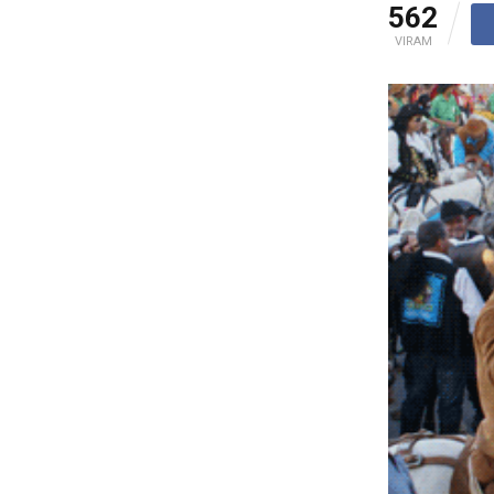
562
VIRAM