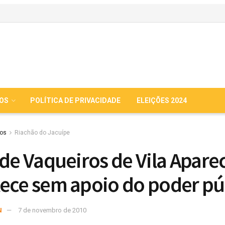
IOS
POLÍTICA DE PRIVACIDADE
ELEIÇÕES 2024
ios
Riachão do Jacuípe
 de Vaqueiros de Vila Apare
ece sem apoio do poder pú
N
7 de novembro de 2010