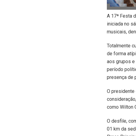
A 17ª Festa d
iniciada no s
musicais, den
Totalmente c
de forma atíp
aos grupos e
período polít
presença de p
O presidente 
consideração,
como Wilton C
O desfile, co
01 km da sede