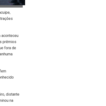
acuipe,
atrações
a aconteceu
os prêmios
e fora de
 nenhuma
 fem
conhecido
ro, distante
minou na