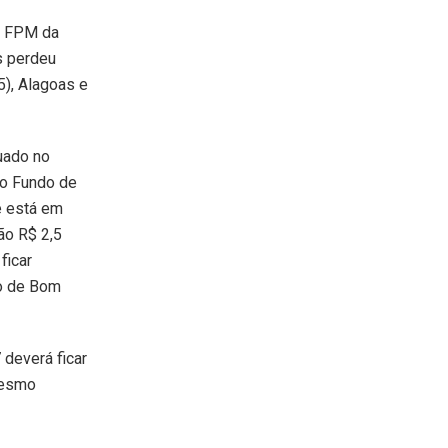
o FPM da
s perdeu
5), Alagoas e
uado no
 do Fundo de
e está em
ão R$ 2,5
ficar
to de Bom
deverá ficar
mesmo