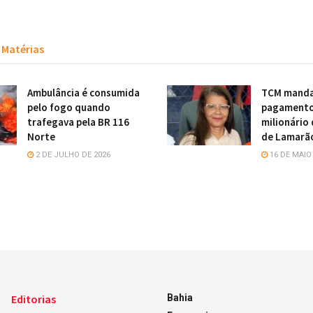
Matérias
Ambulância é consumida
TCM manda
pelo fogo quando
pagamento
trafegava pela BR 116
milionário 
Norte
de Lamarã
2 DE JULHO DE 2026
16 DE MAIO
Editorias
Bahia