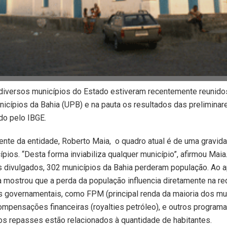
 diversos municípios do Estado estiveram recentemente reunido
icípios da Bahia (UPB) e na pauta os resultados das prelimina
do pelo IBGE.
ente da entidade, Roberto Maia, o quadro atual é de uma gravi
ípios. “Desta forma inviabiliza qualquer município”, afirmou Mai
 divulgados, 302 municípios da Bahia perderam população. Ao a
ia mostrou que a perda da população influencia diretamente na r
s governamentais, como FPM (principal renda da maioria dos mun
mpensações financeiras (royalties petróleo), e outros program
 os repasses estão relacionados à quantidade de habitantes.