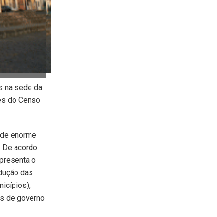
s na sede da
res do Censo
dade enorme
a. De acordo
presenta o
edução das
icípios),
as de governo