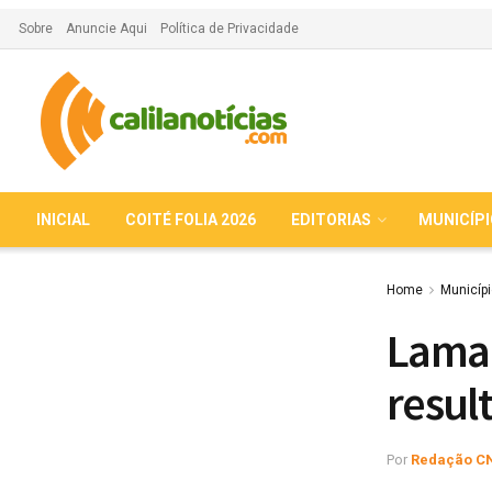
Sobre
Anuncie Aqui
Política de Privacidade
INICIAL
COITÉ FOLIA 2026
EDITORIAS
MUNICÍP
Home
Municíp
Lamar
resul
Por
Redação C