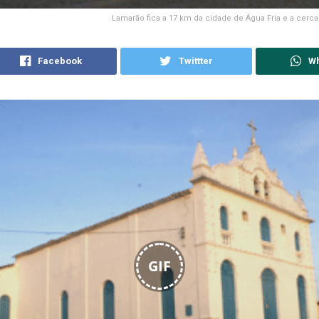
Lamarão fica a 17 km da cidade de Água Fria e a cerca
Facebook
Twittter
W
GIF