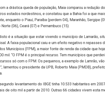
om a drástica queda de população, Maia comparou a redução d
ros estados nordestinos, e constatou que a Bahia foi a que mai
e, enquanto o Piauí, Paraíba (perdem 04), Maranhão, Sergipe (0
 Norte (06), Ceará (07) e Pernambuco (15).
sto é a situação que estar vivendo o município de Lamarão, sit
 sisal. A faixa populacional caiu e um efeito negativo n repasses
dos Municípios (FPM), a maior fonte de renda da cidade que hoj
00 mil. “O FPM é o principal recurso. Tem municípios que perder
ecursos só com o FPM. Os pequenos, a exemplo de Lamrão, vão 
s”, lamentou o presidente da UPB, Roberto Maia (PMDB), prefei
a.
segundo levantamento do IBGE tinha 10.533 habitantes em 2007 
s de oito mil a partir de 2010. Outras 66 cidades vivem esta 