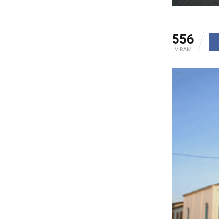
556
VIRAM