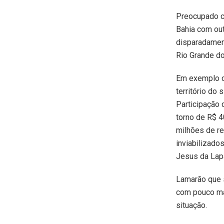
Preocupado c
Bahia com out
disparadament
Rio Grande do
Em exemplo di
território do
Participação 
torno de R$ 4
milhões de r
inviabilizado
Jesus da Lap
Lamarão que 
com pouco mai
situação.