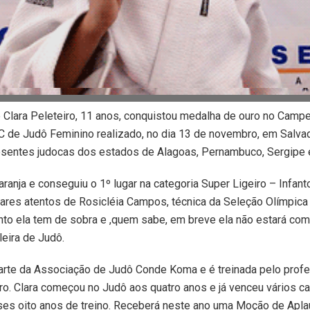
 Clara Peleteiro, 11 anos, conquistou medalha de ouro no Camp
C de Judô Feminino realizado, no dia 13 de novembro, em Salva
esentes judocas dos estados de Alagoas, Pernambuco, Sergipe e
laranja e conseguiu o 1º lugar na categoria Super Ligeiro – Infan
ares atentos de Rosicléia Campos, técnica da Seleção Olímpica 
nto ela tem de sobra e ,quem sabe, em breve ela não estará co
leira de Judô.
parte da Associação de Judô Conde Koma e é treinada pelo prof
ro. Clara começou no Judô aos quatro anos e já venceu vários 
ses oito anos de treino. Receberá neste ano uma Moção de Apl