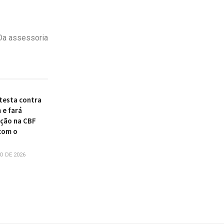
Da assessoria
otesta contra
 e fará
ção na CBF
com o
O DE 2026