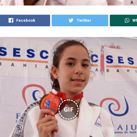
Facebook
Twittter
W
GIF