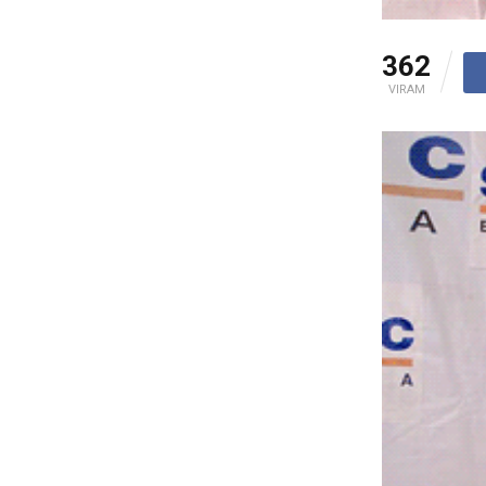
362
VIRAM