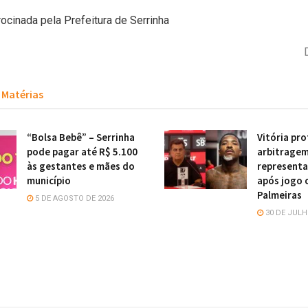
rocinada pela Prefeitura de Serrinha
Matérias
“Bolsa Bebê” – Serrinha
Vitória pr
pode pagar até R$ 5.100
arbitragem
às gestantes e mães do
representa
município
após jogo 
Palmeiras
5 DE AGOSTO DE 2026
30 DE JULH