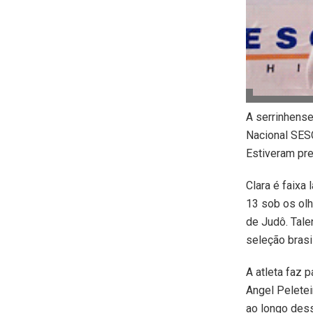
A serrinhense
Nacional SES
Estiveram pr
Clara é faixa 
13 sob os olh
de Judô. Tale
seleção brasi
A atleta faz 
Angel Peletei
ao longo des