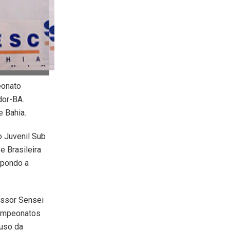
eonato
dor-BA.
 Bahia.
to Juvenil Sub
e Brasileira
mpondo a
essor Sensei
campeonatos
auso da