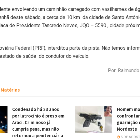
dente envolvendo um caminhão carregado com vasilhames de ág
anhã deste sábado, a cerca de 10 km da cidade de Santo Antôni
laca de Presidente Tancredo Neves, JQO – 5590 , cidade próxim
oviária Federal (PRF), interditou parte da pista. Não temos inf
stado de saúde do condutor do veículo.
Por: Raimund
Matérias
Condenado há 23 anos
Homem mor
por latrocínio é preso em
confronta
Araci. Criminoso já
guarnição 
cumpria pena, mas não
Nordeste
retornou a penitenciária
5 DE AGOST