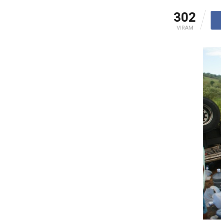
302
VIRAM