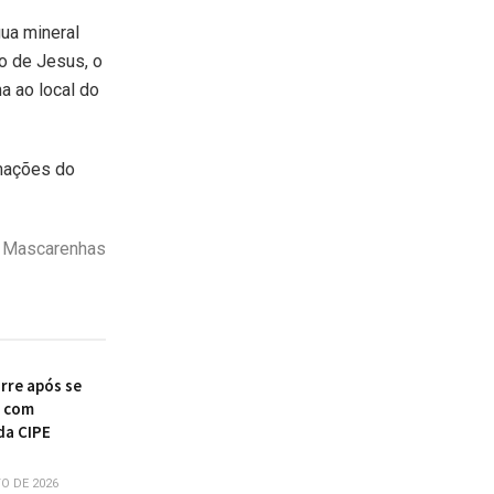
ua mineral
o de Jesus, o
a ao local do
ormações do
o Mascarenhas
re após se
r com
da CIPE
O DE 2026