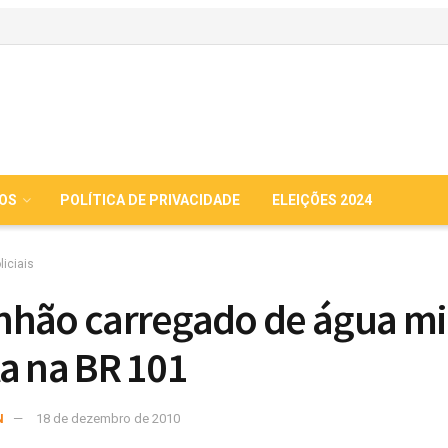
IOS
POLÍTICA DE PRIVACIDADE
ELEIÇÕES 2024
liciais
hão carregado de água mi
a na BR 101
N
18 de dezembro de 2010