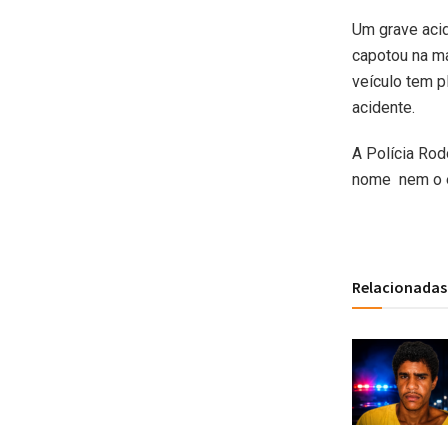
Um grave aci
capotou na m
veículo tem p
acidente.
A Polícia Rod
nome nem o e
Relacionadas