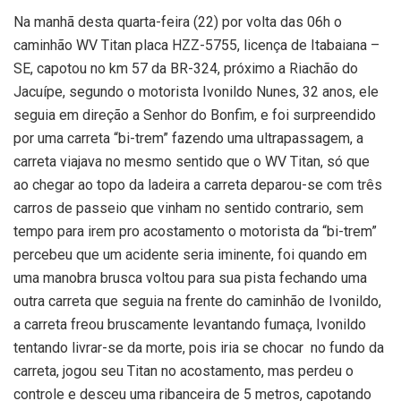
Na manhã desta quarta-feira (22) por volta das 06h o
caminhão WV Titan placa HZZ-5755, licença de Itabaiana –
SE, capotou no km 57 da BR-324, próximo a Riachão do
Jacuípe, segundo o motorista Ivonildo Nunes, 32 anos, ele
seguia em direção a Senhor do Bonfim, e foi surpreendido
por uma carreta “bi-trem” fazendo uma ultrapassagem, a
carreta viajava no mesmo sentido que o WV Titan, só que
ao chegar ao topo da ladeira a carreta deparou-se com três
carros de passeio que vinham no sentido contrario, sem
tempo para irem pro acostamento o motorista da “bi-trem”
percebeu que um acidente seria iminente, foi quando em
uma manobra brusca voltou para sua pista fechando uma
outra carreta que seguia na frente do caminhão de Ivonildo,
a carreta freou bruscamente levantando fumaça, Ivonildo
tentando livrar-se da morte, pois iria se chocar no fundo da
carreta, jogou seu Titan no acostamento, mas perdeu o
controle e desceu uma ribanceira de 5 metros, capotando