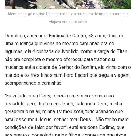
Além da carga de piso foi destruida toda mudança de uma senhora que
viajava em outro carro
Desolada, a senhora Eudima de Castro, 43 anos, dona de
uma mudança que vinha no mesmo caminhão era só
lagrimas, ela é cunhada de Ivonildo, como a carga do Titan
não era completa o mesmo ofereceu para trazer sua
mudança até a cidade de Senhor do Bonfim, ela vinha com o
marido e os três filhos num Ford Escort que seguia viagem
acompanhando o caminhão.
“Eu vi tudo, meu Deus, parecia um sonho, sonho não
pesadelo, perdi tudo meu Jesus, tudo meu Deus, minha
geladeira olha ali, minha TV meu sofá, tudo acabado que
natal esse meu Jesus, senhor meu Deus… Não tenho mais
condições de falar, por favor”, está era dona Eudima, que
aos prantos, consolada pelos filhos, contava os prejuízos.