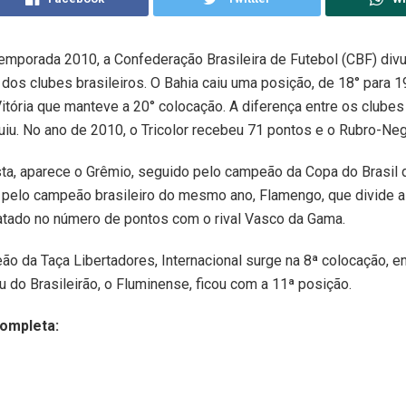
emporada 2010, a Confederação Brasileira de Futebol (CBF) div
g dos clubes brasileiros. O Bahia caiu uma posição, de 18° para 
Vitória que manteve a 20° colocação. A diferença entre os clubes 
uiu. No ano de 2010, o Tricolor recebeu 71 pontos e o Rubro-Neg
sta, aparece o Grêmio, seguido pelo campeão da Copa do Brasil 
e pelo campeão brasileiro do mesmo ano, Flamengo, que divide a 
tado no número de pontos com o rival Vasco da Gama.
ão da Taça Libertadores, Internacional surge na 8ª colocação, e
u do Brasileirão, o Fluminense, ficou com a 11ª posição.
completa: