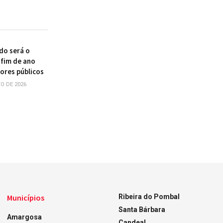
do será o
 fim de ano
dores públicos
O DE 2026
Municípios
Ribeira do Pombal
Santa Bárbara
Amargosa
Candeal