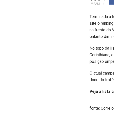
VIRAM
Terminada a t
site o rankin
na frente do 
entanto dimin
No topo da li
Corinthians, 
posição empa
O atual campe
dono do trofé
Veja a lista 
fonte: Correio