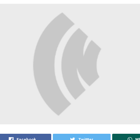
Facebook
Twittter
W