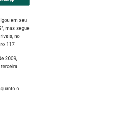
ulgou em seu
19°, mas segue
rivais, no
ro 117.
de 2009,
terceira
nquanto o