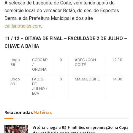
A seleção de basquete de Coite, vem tendo apoio do
comércio local, do vereador Betão, do sec. de Esportes
Dema, e da Prefeitura Municipal e dos site
calilanoticias.com
.
11 / 12 – OITAVA DE FINAL – FACULDADE 2 DE JULHO –
CHAVE A BAHIA
Jogo
GCBCAP
X
ADEC /CON.
12:30
88
/
COITÉ
ONDINA
Jogo
FAC. 2
X
MARAGOGIPE
14:00
89
DE
JULHO /
ECV
Relacionadas
Matérias
Vitória chega a R$ 9 milhões em premiação na Copa