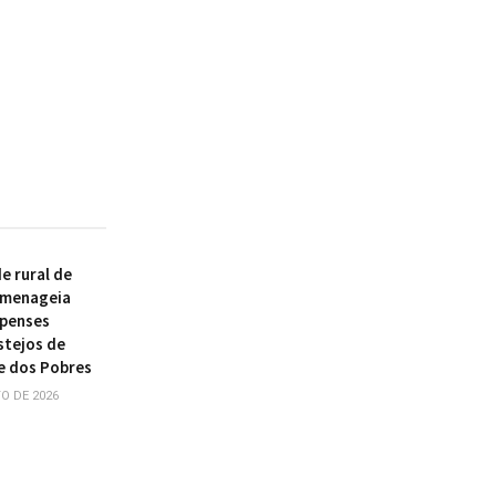
 rural de
omenageia
ipenses
stejos de
e dos Pobres
O DE 2026