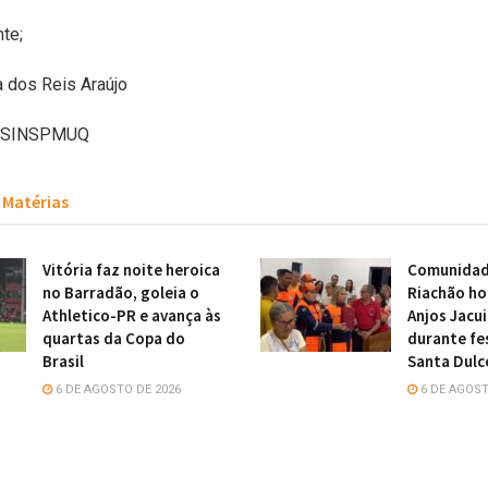
te;
 dos Reis Araújo
– SINSPMUQ
Matérias
Vitória faz noite heroica
Comunidade
no Barradão, goleia o
Riachão h
Athletico-PR e avança às
Anjos Jacu
quartas da Copa do
durante fe
Brasil
Santa Dulc
6 DE AGOSTO DE 2026
6 DE AGOST