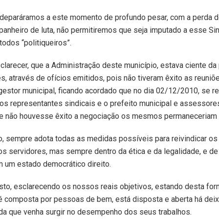
 deparáramos a este momento de profundo pesar, com a perda 
anheiro de luta, não permitiremos que seja imputado a esse Sin
todos “politiqueiros”.
clarecer, que a Administração deste município, estava ciente da
s, através de ofícios emitidos, pois não tiveram êxito as reuniõ
gestor municipal, ficando acordado que no dia 02/12/2010, se rea
 os representantes sindicais e o prefeito municipal e assessores
se não houvesse êxito a negociação os mesmos permaneceriam
o, sempre adota todas as medidas possíveis para reivindicar os 
os servidores, mas sempre dentro da ética e da legalidade, e d
 um estado democrático direito.
to, esclarecendo os nossos reais objetivos, estando desta for
 é composta por pessoas de bem, está disposta e aberta há deix
ida que venha surgir no desempenho dos seus trabalhos.