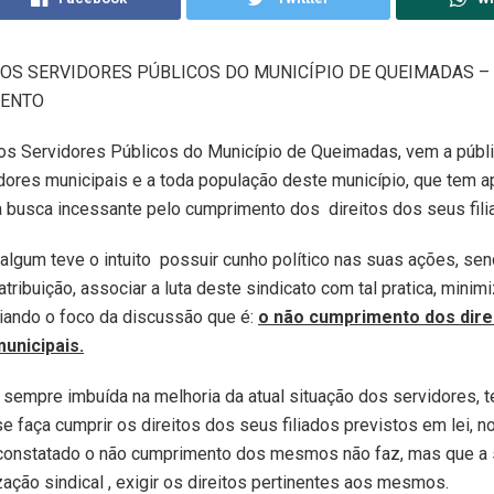
DOS SERVIDORES PÚBLICOS DO MUNICÍPIO DE QUEIMADAS –
MENTO
os Servidores Públicos do Município de Queimadas, vem a públi
dores municipais e a toda população deste município, que tem
a busca incessante pelo cumprimento dos direitos dos seus fili
lgum teve o intuito possuir cunho político nas suas ações, se
atribuição, associar a luta deste sindicato com tal pratica, minim
iando o foco da discussão que é:
o não cumprimento dos dire
unicipais.
 sempre imbuída na melhoria da atual situação dos servidores, 
se faça cumprir os direitos dos seus filiados previstos em lei,
constatado o não cumprimento dos mesmos não faz, mas que a 
ção sindical , exigir os direitos pertinentes aos mesmos.