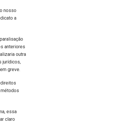
do nosso
dicato a
 paralisação
es anteriores
lizaria outra
 jurídicos,
 em greve.
direitos
e métodos
ma, essa
ar claro