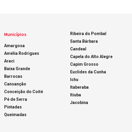
Municípios
Ribeira do Pombal
Santa Bárbara
Amargosa
Candeal
Amélia Rodrigues
Capela do Alto Alegre
Araci
Capim Grosso
Baixa Grande
Euclides da Cunha
Barrocas
Ichu
Cansanção
Itaberaba
Conceição do Coité
Itiuba
Pé de Serra
Jacobina
Pintadas
Queimadas