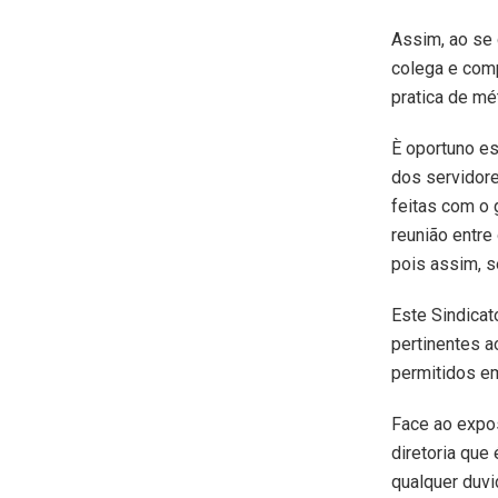
Assim, ao se
colega e comp
pratica de mé
È oportuno es
dos servidore
feitas com o 
reunião entre
pois assim, 
Este Sindicat
pertinentes a
permitidos em
Face ao expos
diretoria que
qualquer duv