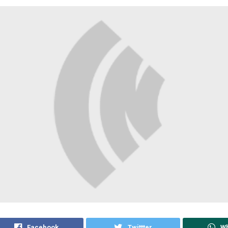
Facebook
Twittter
W