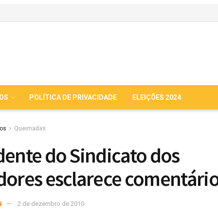
IOS
POLÍTICA DE PRIVACIDADE
ELEIÇÕES 2024
ios
Queimadas
dente do Sindicato dos
dores esclarece comentári
N
2 de dezembro de 2010