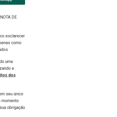
 NOTA DE
co esclarecer
 apenas como
ados.
ndo uma
izando e
itos dos
tem seu único
 no momento
sua obrigação