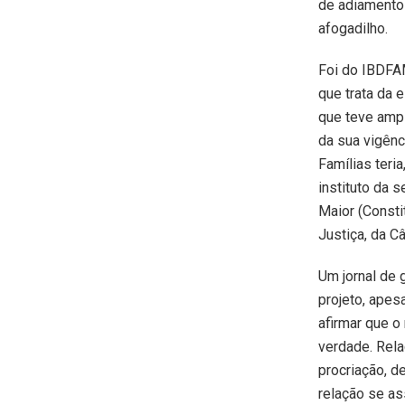
de adiamento 
afogadilho.
Foi do IBDFAM
que trata da e
que teve amp
da sua vigênc
Famílias teri
instituto da 
Maior (Consti
Justiça, da C
Um jornal de 
projeto, apesa
afirmar que o
verdade. Rela
procriação, d
relação se a