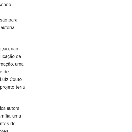
 sendo
nsão para
 autoria
ação, não
blicação da
rmação, uma
 e de
 Luiz Couto
rojeto teria
ica autora
amília, uma
antes do
ores,