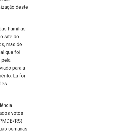
nização deste
as Famílias.
o site do
dos, mas de
al que foi
a pela
viado para a
rito. Lá foi
ções
iência
tados votos
 (PMDB/RS)
 duas semanas