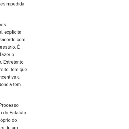
 desimpedida
ões
l, explicita
esacordo com
essário. É
fazer o
. Entretanto,
reito, tem que
ncentiva a
udência tem
e Processo
o do Estatuto
róprio do
tes de um