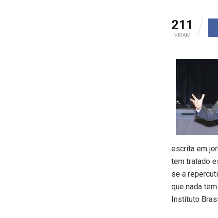
211
VIRAM
escrita em jo
tem tratado e
se a repercut
que nada tem
Instituto Bras