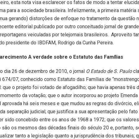
iro, esta nota visa esclarecer os fatos de modo a tentar elucida
ma para a sociedade brasileira. Infelizmente, a primeira matéria
inua gerando) distorções de enfoque no tratamento da questão n
cente editorial publicado por outro conceituado jornal de grande
eportagens veiculadas por telejornais brasileiros. Aproveito 
 do presidente do IBDFAM, Rodrigo da Cunha Pereira.
larecimento
A verdade sobre o Estatuto das Famílias
do dia 26 de dezembro de 2010, o jornal
O Estado de S. Paulo
cla
i 674/07, conhecido como Estatuto das Famílias de “monstrengo 
al: que o projeto foi votado de afogadilho; que havia apenas três
 momento da votação; que o autor incorporou ao projeto Emenda
l aprovada há seis meses e que mudou as regras do divórcio, el
a da separação judicial; que justifica a sua apresentação pelo fato
ter sido concebido entre os anos de 1968 a 1972; que os valore
 são os mesmos das décadas finais do século 20 e, portanto, s
alizar tanto a legislação quanto a jurisprudência dos tribunais; 