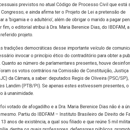
ocessuais previstos no atual Código de Processo Civil que está
 Congresso; e ainda afirma ter o Projeto de Lei a pretensão de
zar a ‘bigamia e o adultério’, além de obrigar o marido a pagar pe
or fim, o editorial atribui à Dra. Maria Berenice Dias, do IBDFAM, a
 referido projeto.
às tradições democráticas desse importante veículo de comunic
ssário invocar o princípio ético do contraditório para obter a pu
. Quanto ao número de parlamentares presentes, houve desinfo
foram os votos contrários na Comissão de Constituição, Justiça
JC) da Câmara, a saber: deputados Regis de Oliveira (PSC/SP),
es Landim (PTB/PI). Se apenas estes estivessem presentes, o p
o à unanimidade.
 foi votado de afogadilho e a Dra. Maria Berenice Dias não é a ún
o mesmo. Partiu do IBDFAM – Instituto Brasileiro de Direito de F
13 anos de existência, a qual sou filiado e que reúne 5 mil milit
mília, dentre os quais professores, defensores públicos, promot