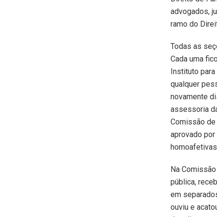
advogados, ju
ramo do Direi
Todas as seç
Cada uma fico
Instituto par
qualquer pess
novamente dis
assessoria da
Comissão de S
aprovado por 
homoafetivas
Na Comissão s
pública, rece
em separados
ouviu e acato