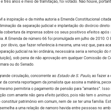
e três anos e meio de tramitação, foi votado. Não houve, portan
 a inspiração e da minha autoria a Emenda Constitucional citada 
liminação da separação judicial e implantação do divórcio direto 
la cobertura da imprensa sobre os seus positivos efeitos após
ia. A Emenda de número 66 foi promulgada em julho de 2010. O 
a, por óbvio, que fazer referência à mesma, uma vez que, para ac
separação judicial na lei ordinária, necessária seria a remoção d
tuição), sob pena de não aprovação em qualquer Comissão de Co
âmara ou do Senado.
grande circulação, concorrente ao
Estado de S. Paulo
, ao fazer a
r da correta reportagem da jornalista que assina a matéria, pecou
 mesmo permitiria o pagamento de pensão para “amantes”. Isso
ção com amante não gera efeito jurídico, pois não tem o
animu
e constituir patrimônio em comum, nem de se ter uma família. Est
ssemelha a uma relação de namoro havida entre pessoas no amb