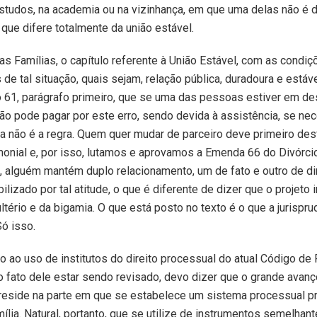
estudos, na academia ou na vizinhança, em que uma delas não é
 que difere totalmente da união estável.
as Famílias, o capítulo referente à União Estável, com as condiç
 de tal situação, quais sejam, relação pública, duradoura e estáve
o 61, parágrafo primeiro, que se uma das pessoas estiver em d
a não pode pagar por este erro, sendo devida à assistência, se nec
a não é a regra. Quem quer mudar de parceiro deve primeiro des
monial e, por isso, lutamos e aprovamos a Emenda 66 do Divórcio
, alguém mantém duplo relacionamento, um de fato e outro de di
lizado por tal atitude, o que é diferente de dizer que o projeto i
ultério e da bigamia. O que está posto no texto é o que a jurispr
ó isso.
to ao uso de institutos do direito processual do atual Código d
 o fato dele estar sendo revisado, devo dizer que o grande avanç
reside na parte em que se estabelece um sistema processual p
mília. Natural, portanto, que se utilize de instrumentos semelhan