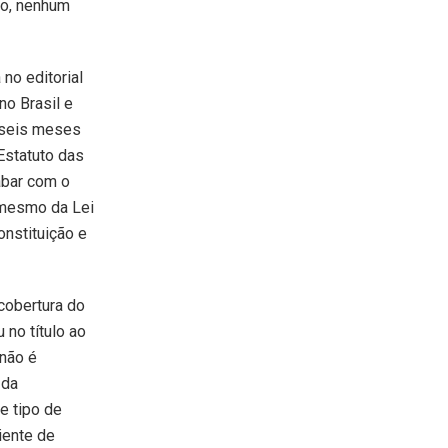
to, nenhum
no editorial
no Brasil e
 seis meses
Estatuto das
abar com o
o mesmo da Lei
nstituição e
 cobertura do
 no título ao
 não é
s
da
e tipo de
iente de