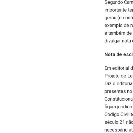
Segundo Carne
importante te
gerou (e cont
exemplo de re
e também de r
divulgar nota
Nota de esc
Em editorial 
Projeto de Le
Diz o editori
presentes no
Constituciona
figura jurídic
Código Civil 
século 21 não
necessário atu