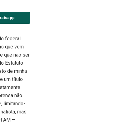
hatsapp
o federal
ias que vêm
e que não ser
do Estatuto
jeto de minha
e um título
retamente
mprensa não
, limitando-
nalista, mas
BDFAM –