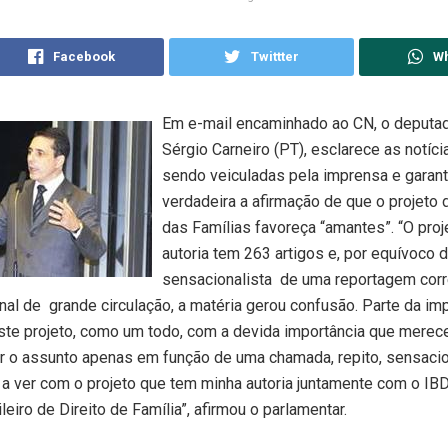
Facebook
Twittter
W
Em e-mail encaminhado ao CN, o deputad
Sérgio Carneiro (PT), esclarece as notíc
sendo veiculadas pela imprensa e garant
verdadeira a afirmação de que o projeto 
das Famílias favoreça “amantes”. “O pro
autoria tem 263 artigos e, por equívoco d
sensacionalista de uma reportagem cor
rnal de grande circulação, a matéria gerou confusão. Parte da i
ste projeto, como um todo, com a devida importância que merece
ir o assunto apenas em função de uma chamada, repito, sensacio
 a ver com o projeto que tem minha autoria juntamente com o I
ileiro de Direito de Família”, afirmou o parlamentar.