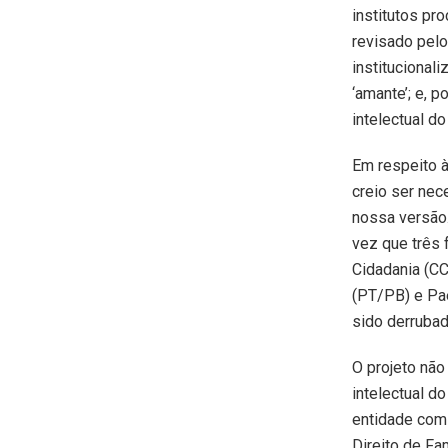
institutos pr
revisado pelo
institucionali
‘amante’; e, p
intelectual do
Em respeito 
creio ser nece
nossa versão
vez que três 
Cidadania (CC
(PT/PB) e Pa
sido derrubad
O projeto não
intelectual d
entidade com 
Direito de Fa