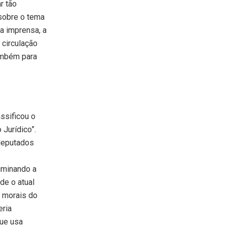
r tão
 sobre o tema
a imprensa, a
 circulação
também para
ssificou o
Jurídico”.
 deputados
iminando a
 de o atual
s morais do
eria
que usa