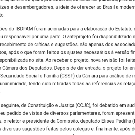
ízes e desembargadores, a ideia de oferecer ao Brasil a moder
to.
ões do IBDFAM foram acionadas para a elaboração do Estatuto d
u responsável por uma parte. O anteprojeto foi disponibilizado n
a recebimento de críticas e sugestões, não apenas dos associa
oa, após o que foram feitos os ajustes necessários à versão fin
ponibilizada no site. Ao receber o projeto, nova revisão foi feit
 Câmara dos Deputados. Depois de dar entrada, o projeto foi en
eguridade Social e Família (CSSF) da Câmara para análise de mé
unanimidade, tendo sido retiradas todas as referências às rela
.
eguinte, de Constituição e Justiça (CCJC), foi debatido em aud
beu pedido de vistas de diversos parlamentares, foram apresen
, o relator e presidente da Comissão, deputado Eliseu Padilha
u diversas sugestões feitas pelos colegas e, finalmente, após