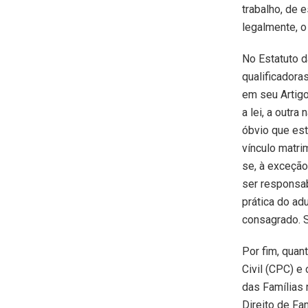
trabalho, de 
legalmente, o
No Estatuto d
qualificadoras
em seu Artig
a lei, a outr
óbvio que est
vínculo matri
se, à exceção
ser responsabi
prática do ad
consagrado. S
Por fim, quan
Civil (CPC) e
das Famílias 
Direito de Fa