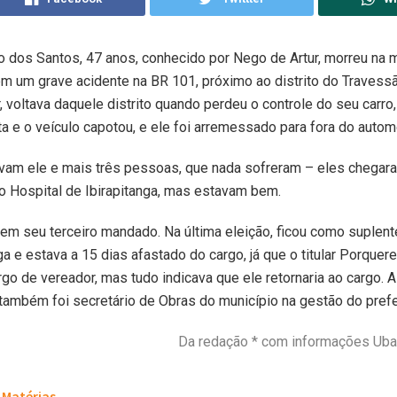
o dos Santos, 47 anos, conhecido por Nego de Artur, morreu na
m um grave acidente na BR 101, próximo ao distrito do Travessã
, voltava daquele distrito quando perdeu o controle do seu carro
ta e o veículo capotou, e ele foi arremessado para fora do autom
vam ele e mais três pessoas, que nada sofreram – eles chegar
o Hospital de Ibirapitanga, mas estavam bem.
em seu terceiro mandado. Na última eleição, ficou como suple
a e estava a 15 dias afastado do cargo, já que o titular Porquer
rgo de vereador, mas tudo indicava que ele retornaria ao cargo. 
 também foi secretário de Obras do município na gestão do prefe
Da redação * com informações Ubai
Matérias