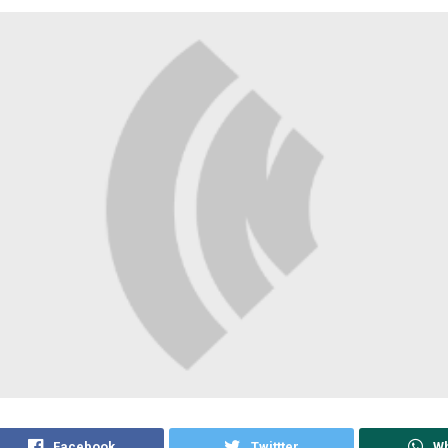
Facebook
Twittter
W