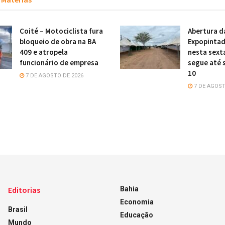
Coité – Motociclista fura
Abertura d
bloqueio de obra na BA
Expopintad
409 e atropela
nesta sexta
funcionário de empresa
segue até 
10
7 DE AGOSTO DE 2026
7 DE AGOST
Editorias
Bahia
Economia
Brasil
Educação
Mundo