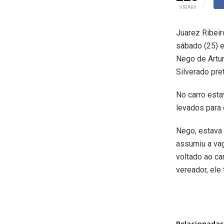
VIRAM
Juarez Ribeir
sábado (25) e
Nego de Artur
Silverado pre
No carro esta
levados para 
Nego, estava 
assumiu a vag
voltado ao ca
vereador, ele
Relacionadas