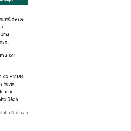
 manhã deste
o.
, uma
óvel.
am a ser
nte do PMDB,
es havia
Além de
ito Bêda.
taba Noticias