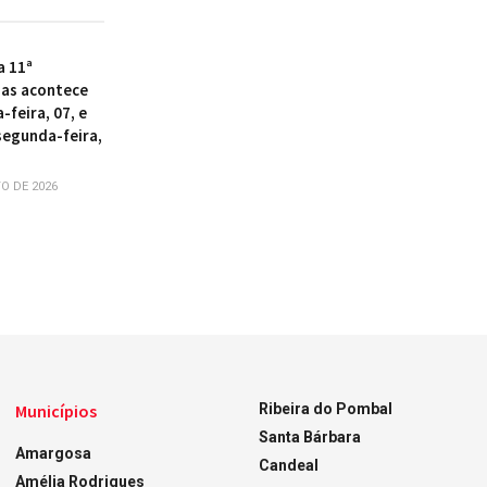
a 11ª
as acontece
-feira, 07, e
segunda-feira,
O DE 2026
Municípios
Ribeira do Pombal
Santa Bárbara
Amargosa
Candeal
Amélia Rodrigues