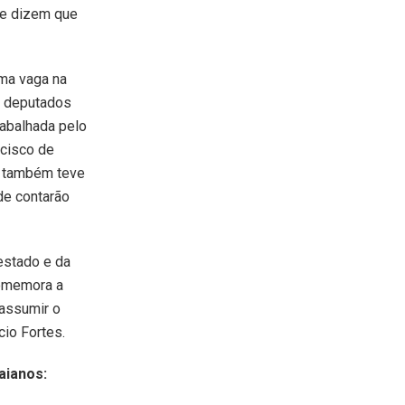
nte dizem que
uma vaga na
s deputados
rabalhada pelo
ncisco de
l também teve
ade contarão
estado e da
 comemora a
 assumir o
cio Fortes.
aianos: