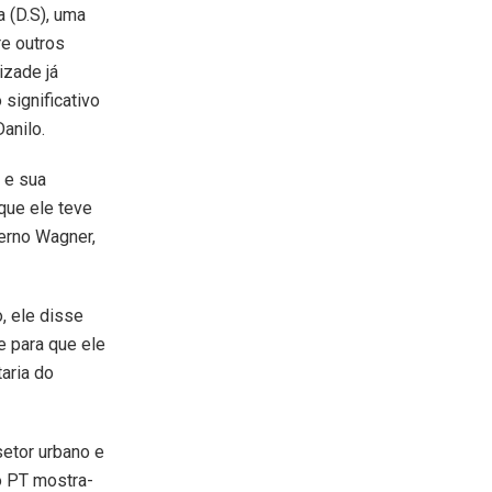
a (D.S), uma
re outros
zade já
significativo
anilo.
 e sua
ue ele teve
erno Wagner,
, ele disse
e para que ele
aria do
etor urbano e
o PT mostra-