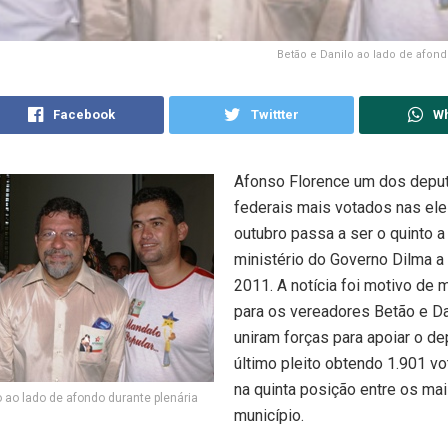
Betão e Danilo ao lado de afond
Facebook
Twittter
W
Afonso Florence um dos depu
federais mais votados nas el
outubro passa a ser o quinto a
ministério do Governo Dilma a 
2011. A notícia foi motivo de m
para os vereadores Betão e Da
uniram forças para apoiar o d
último pleito obtendo 1.901 vo
na quinta posição entre os ma
 ao lado de afondo durante plenária
município.