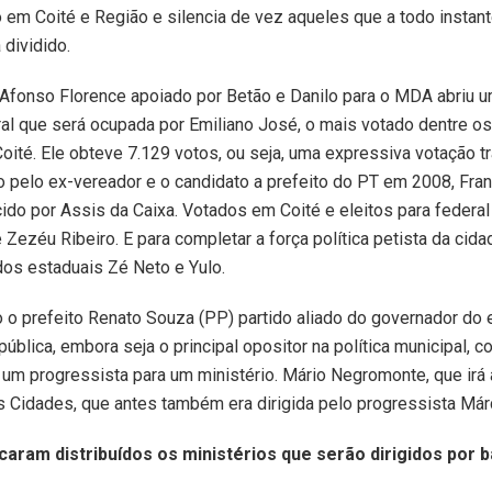
o em Coité e Região e silencia de vez aqueles que a todo insta
 dividido.
Afonso Florence apoiado por Betão e Danilo para o MDA abriu 
al que será ocupada por Emiliano José, o mais votado dentre o
oité. Ele obteve 7.129 votos, ou seja, uma expressiva votação t
o pelo ex-vereador e o candidato a prefeito do PT em 2008, Fra
ido por Assis da Caixa. Votados em Coité e eleitos para federa
e Zezéu Ribeiro. E para completar a força política petista da cid
os estaduais Zé Neto e Yulo.
o o prefeito Renato Souza (PP) partido aliado do governador do 
pública, embora seja o principal opositor na política municipal,
m progressista para um ministério. Mário Negromonte, que irá
s Cidades, que antes também era dirigida pelo progressista Már
caram distribuídos os ministérios que serão dirigidos por b