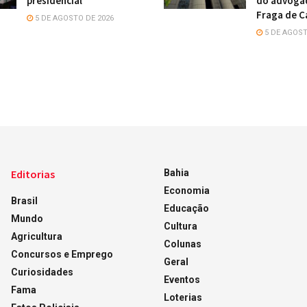
presidencial
do advoga
Fraga de C
5 DE AGOSTO DE 2026
5 DE AGOST
Editorias
Bahia
Economia
Brasil
Educação
Mundo
Cultura
Agricultura
Colunas
Concursos e Emprego
Geral
Curiosidades
Eventos
Fama
Loterias