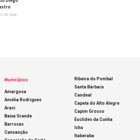
do Diego
astro
O DE 2026
Municípios
Ribeira do Pombal
Santa Bárbara
Amargosa
Candeal
Amélia Rodrigues
Capela do Alto Alegre
Araci
Capim Grosso
Baixa Grande
Euclides da Cunha
Barrocas
Ichu
Cansanção
Itaberaba