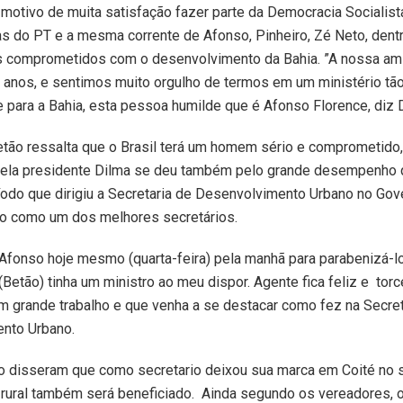
 motivo de muita satisfação fazer parte da Democracia Socialist
s do PT e a mesma corrente de Afonso, Pinheiro, Zé Neto, dent
 comprometidos com o desenvolvimento da Bahia. ”A nossa ami
anos, e sentimos muito orgulho de termos em um ministério tão 
 e para a Bahia, esta pessoa humilde que é Afonso Florence, diz D
tão ressalta que o Brasil terá um homem sério e comprometido,
ela presidente Dilma se deu também pelo grande desempenho q
íodo que dirigiu a Secretaria de Desenvolvimento Urbano no Gov
o como um dos melhores secretários.
a Afonso hoje mesmo (quarta-feira) pela manhã para parabenizá-lo
(Betão) tinha um ministro ao meu dispor. Agente fica feliz e torc
 grande trabalho e que venha a se destacar como fez na Secret
nto Urbano.
o disseram que como secretario deixou sua marca em Coité no s
 rural também será beneficiado. Ainda segundo os vereadores, 