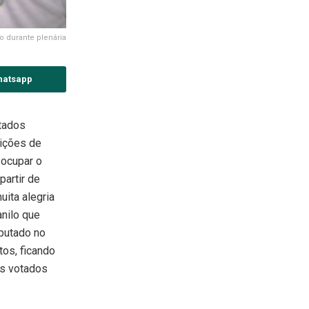
o durante plenária
hatsapp
tados
eições de
 ocupar o
partir de
uita alegria
nilo que
eputado no
tos, ficando
is votados