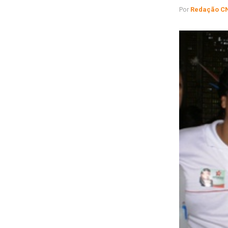
Por
Redação C