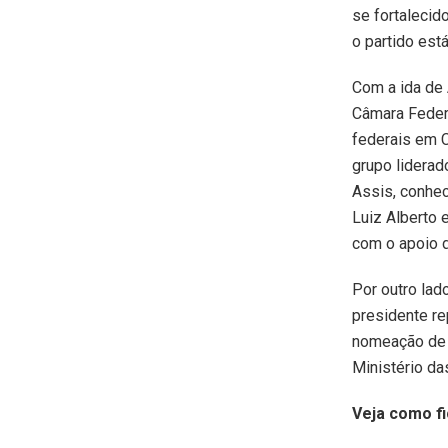
se fortalecid
o partido está
Com a ida de 
Câmara Feder
federais em C
grupo liderad
Assis, conhec
Luiz Alberto 
com o apoio d
Por outro lad
presidente re
nomeação de u
Ministério da
Veja como fi