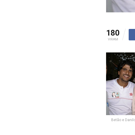
180
VIRAM
Betão e Danilo