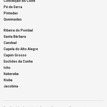
Conceição do Coité
Pé de Serra
Pintadas
Queimadas
Ribeira do Pombal
Santa Bárbara
Candeal
Capela do Alto Alegre
Capim Grosso
Euclides da Cunha
Ichu
Itaberaba
Itiuba
Jacobina