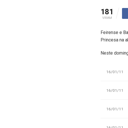
181
VIRAM
Feirense e Ba
Princesa na a
Neste domingo
16/01/11
16/01/11
16/01/11
16/01/11