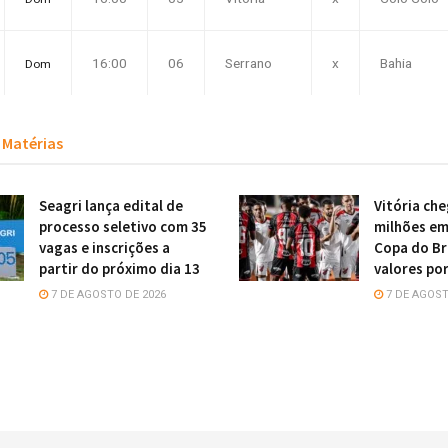
16:00
06
Serrano
x
Bahia
Dom
Matérias
Seagri lança edital de
Vitória che
processo seletivo com 35
milhões em
vagas e inscrições a
Copa do Bra
partir do próximo dia 13
valores por
7 DE AGOSTO DE 2026
7 DE AGOST