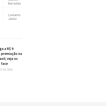
Barradas
Lomanto
Júnior
ga a R$ 9
 premiação na
sil; veja os
 fase
O DE 2026