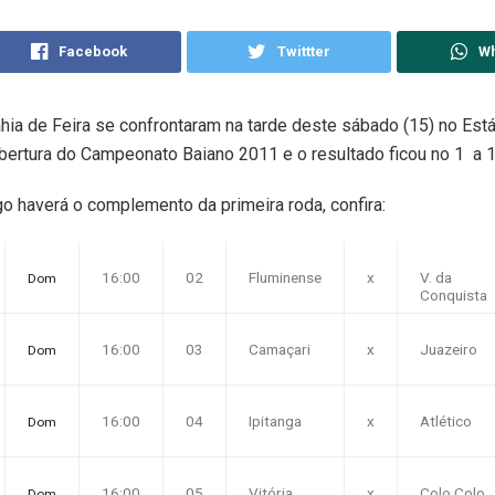
Facebook
Twittter
W
hia de Feira se confrontaram na tarde deste sábado (15) no Está
bertura do Campeonato Baiano 2011 e o resultado ficou no 1 a 1
 haverá o complemento da primeira roda, confira:
16:00
02
Fluminense
x
V. da
Dom
Conquista
16:00
03
Camaçari
x
Juazeiro
Dom
16:00
04
Ipitanga
x
Atlético
Dom
16:00
05
Vitória
x
Colo Colo
Dom