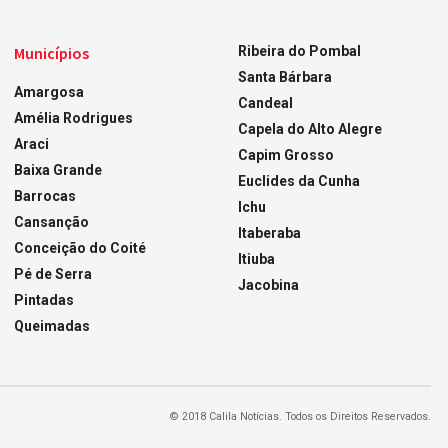
Municípios
Ribeira do Pombal
Santa Bárbara
Amargosa
Candeal
Amélia Rodrigues
Capela do Alto Alegre
Araci
Capim Grosso
Baixa Grande
Euclides da Cunha
Barrocas
Ichu
Cansanção
Itaberaba
Conceição do Coité
Itiuba
Pé de Serra
Jacobina
Pintadas
Queimadas
© 2018 Calila Notícias. Todos os Direitos Reservados.