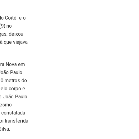
o Coité e o
(9) no
gas, deixou
ã que viajava
rra Nova em
 João Paulo
50 metros do
pelo corpo e
e João Paulo
 mesmo
i constatada
foi transferida
ilva,