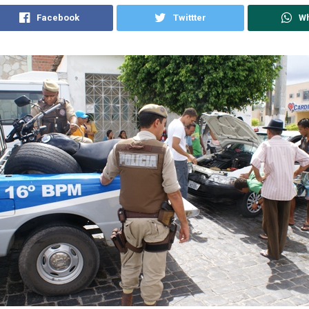
Facebook
Twittter
W