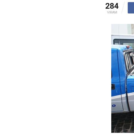
284
VIRAM