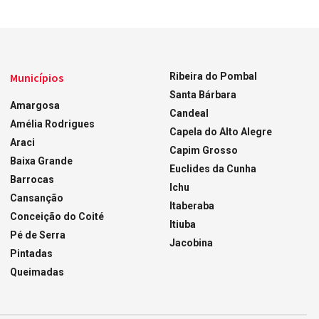
Municípios
Ribeira do Pombal
Santa Bárbara
Amargosa
Candeal
Amélia Rodrigues
Capela do Alto Alegre
Araci
Capim Grosso
Baixa Grande
Euclides da Cunha
Barrocas
Ichu
Cansanção
Itaberaba
Conceição do Coité
Itiuba
Pé de Serra
Jacobina
Pintadas
Queimadas