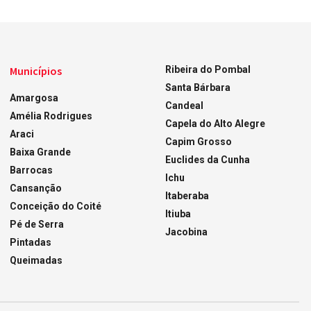
Municípios
Ribeira do Pombal
Santa Bárbara
Amargosa
Candeal
Amélia Rodrigues
Capela do Alto Alegre
Araci
Capim Grosso
Baixa Grande
Euclides da Cunha
Barrocas
Ichu
Cansanção
Itaberaba
Conceição do Coité
Itiuba
Pé de Serra
Jacobina
Pintadas
Queimadas