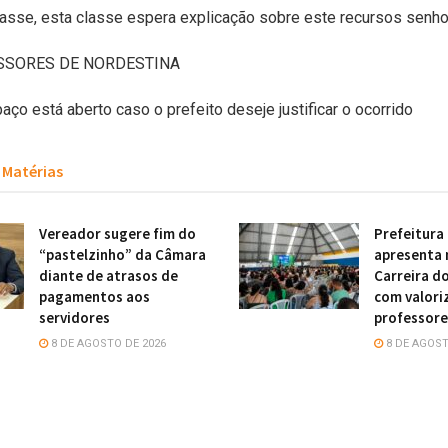
lasse, esta classe espera explicação sobre este recursos senhor
ESSORES DE NORDESTINA
aço está aberto caso o prefeito deseje justificar o ocorrido
Matérias
Vereador sugere fim do
Prefeitura
“pastelzinho” da Câmara
apresenta 
diante de atrasos de
Carreira d
pagamentos aos
com valori
servidores
professore
8 DE AGOSTO DE 2026
8 DE AGOST