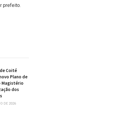
 prefeito.
 de Coité
novo Plano de
o Magistério
zação dos
s
O DE 2026