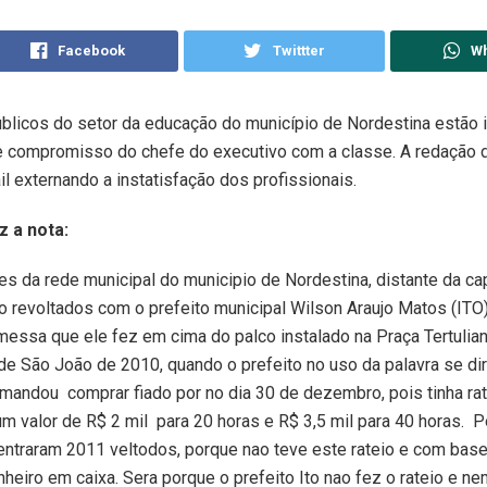
Facebook
Twittter
W
blicos do setor da educação do município de Nordestina estão 
e compromisso do chefe do executivo com a classe. A redação do
l externando a instatisfação dos profissionais.
z a nota:
s da rede municipal do municipio de Nordestina, distante da cap
 revoltados com o prefeito municipal Wilson Araujo Matos (ITO)
messa que ele fez em cima do palco instalado na Praça Tertuli
de São João de 2010, quando o prefeito no uso da palavra se dir
mandou comprar fiado por no dia 30 de dezembro, pois tinha ra
 valor de R$ 2 mil para 20 horas e R$ 3,5 mil para 40 horas. P
ntraram 2011 veltodos, porque nao teve este rateio e com bas
nheiro em caixa. Sera porque o prefeito Ito nao fez o rateio e n