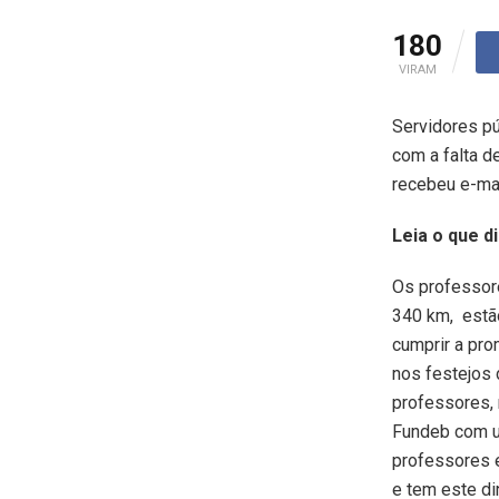
180
VIRAM
Servidores pú
com a falta d
recebeu e-mai
Leia o que di
Os professore
340 km, estão
cumprir a pro
nos festejos 
professores, 
Fundeb com um
professores e
e tem este di