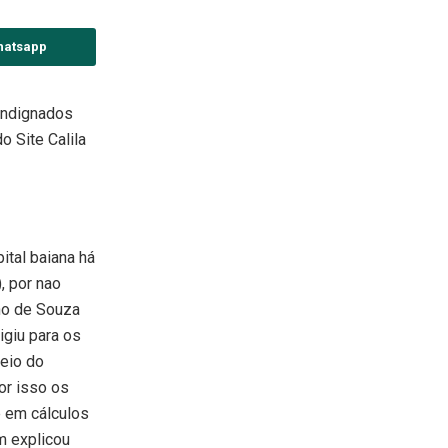
hatsapp
indignados
 Site Calila
ital baiana há
, por nao
ano de Souza
igiu para os
teio do
or isso os
e em cálculos
em explicou