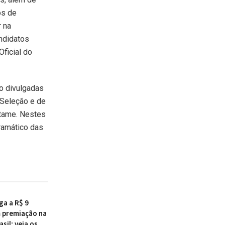
os de
r na
ndidatos
Oficial do
o divulgadas
 Seleção e de
rtame. Nestes
ramático das
ga a R$ 9
 premiação na
sil; veja os