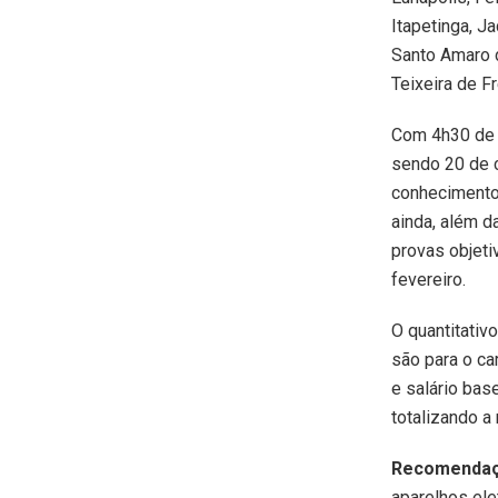
Itapetinga, J
Santo Amaro d
Teixeira de Fr
Com 4h30 de 
sendo 20 de c
conhecimentos
ainda, além da
provas objeti
fevereiro.
O quantitativ
são para o ca
e salário bas
totalizando a
Recomenda
aparelhos ele