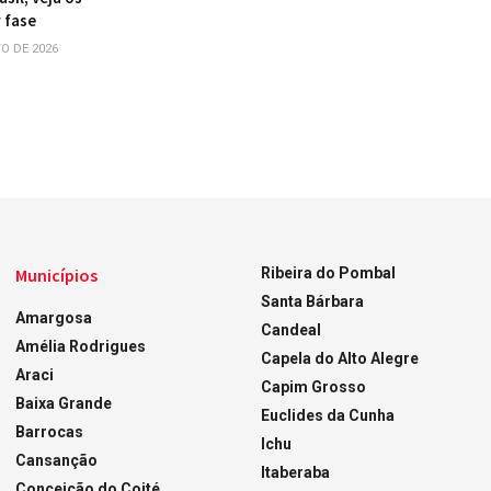
 fase
O DE 2026
Municípios
Ribeira do Pombal
Santa Bárbara
Amargosa
Candeal
Amélia Rodrigues
Capela do Alto Alegre
Araci
Capim Grosso
Baixa Grande
Euclides da Cunha
Barrocas
Ichu
Cansanção
Itaberaba
Conceição do Coité