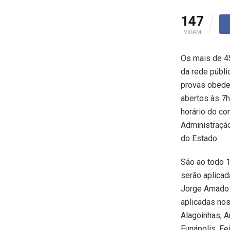
147
VIRAM
Os mais de 45
da rede públi
provas obedec
abertos às 7h
horário do co
Administração
do Estado.
São ao todo 1
serão aplicad
Jorge Amado e
aplicadas nos
Alagoinhas, A
Eunápolis, Fei