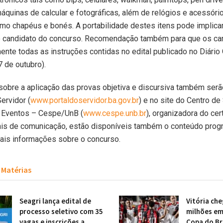
áquinas de calcular e fotográficas, além de relógios e acessóri
omo chapéus e bonés. A portabilidade destes itens pode implica
o candidato do concurso. Recomendação também para que os ca
ente todas as instruções contidas no edital publicado no Diário 
7 de outubro).
obre a aplicação das provas objetiva e discursiva também serã
ervidor (
www.portaldoservidor.ba.gov.br
) e no site do Centro de
Eventos – Cespe/UnB (
www.cespe.unb.br
), organizadora do ce
s de comunicação, estão disponíveis também o conteúdo prog
ais informações sobre o concurso.
Matérias
Seagri lança edital de
Vitória che
processo seletivo com 35
milhões em
vagas e inscrições a
Copa do Bra