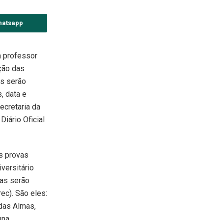
hatsapp
a professor
ção das
es serão
, data e
ecretaria da
Diário Oficial
as provas
iversitário
vas serão
ec). São eles:
 das Almas,
una,