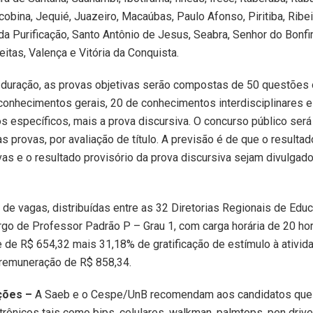
acobina, Jequié, Juazeiro, Macaúbas, Paulo Afonso, Piritiba, Ribe
a Purificação, Santo Antônio de Jesus, Seabra, Senhor do Bonfim
eitas, Valença e Vitória da Conquista.
duração, as provas objetivas serão compostas de 50 questões o
onhecimentos gerais, 20 de conhecimentos interdisciplinares e
 específicos, mais a prova discursiva. O concurso público ser
s provas, por avaliação de título. A previsão é de que o resultad
vas e o resultado provisório da prova discursiva sejam divulgado
o de vagas, distribuídas entre as 32 Diretorias Regionais de Educ
rgo de Professor Padrão P – Grau 1, com carga horária de 20 h
e de R$ 654,32 mais 31,18% de gratificação de estímulo à ativid
 remuneração de R$ 858,34.
ções –
A Saeb e o Cespe/UnB recomendam aos candidatos que
trônicos tais como bips, celulares, walkman, palmtops, pen driv