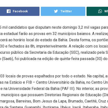
Facebook
Twittter
W
 mil candidatos que disputam neste domingo 3,2 mil vagas par
ca estadual farão as provas em 32 municípios baianos. A realiza
erá ao horário local do estado da Bahia. Desta forma, os portõ
30 e fechados às 8h, impreterivelmente. A relação com os locais
ncurso público da Secretaria da Educação (SEC), realizado pela S
 (Saeb), foi publicada na edição de quinta-feira passada (30) do 
03 locais de provas espalhados por todo o estado. Na capital, 
as na Estácio e FIB – Centro Universitário da Bahia, no Centro Un
 na Universidade Federal da Bahia (PAF III). No interior, as pro
 municípios que possuem Diretorias Regionais de Educação (Dir
margosa, Barreiras, Bom Jesus da Lapa, Brumado, Caetité, Cruz
ra de Santana, Guanambi, Ibotirama, Ilhéus, Irecê, Itaberaba, Itab