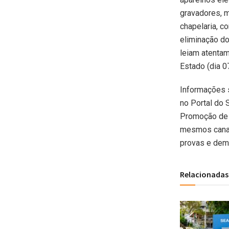
gravadores, m
chapelaria, c
eliminação d
leiam atentam
Estado (dia 0
Informações s
no Portal do S
Promoção de 
mesmos canai
provas e dem
Relacionadas