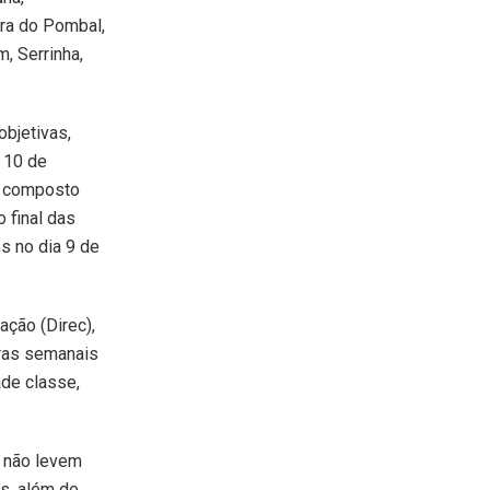
ira do Pombal,
, Serrinha,
bjetivas,
 10 de
á composto
o final das
s no dia 9 de
ação (Direc),
oras semanais
ade classe,
 não levem
es, além de