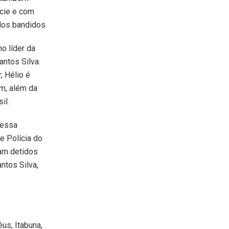
cie e com
los bandidos.
o líder da
antos Silva.
, Hélio é
ém, além da
il.
 essa
de Polícia do
ram detidos
ntos Silva,
us, Itabuna,