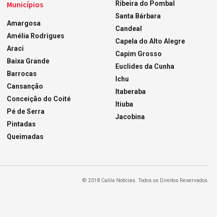
Municípios
Ribeira do Pombal
Santa Bárbara
Amargosa
Candeal
Amélia Rodrigues
Capela do Alto Alegre
Araci
Capim Grosso
Baixa Grande
Euclides da Cunha
Barrocas
Ichu
Cansanção
Itaberaba
Conceição do Coité
Itiuba
Pé de Serra
Jacobina
Pintadas
Queimadas
© 2018 Calila Notícias. Todos os Direitos Reservados.