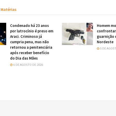
Matérias
Condenado há 23 anos
Homem mor
por latrocínio é preso em
confronta
Araci. Criminoso já
guarnição 
cumpria pena, mas não
Nordeste
retornou a penitenciária
5 DE AGOST
após receber benefício
do Dia das Mães
6 DE AGOSTO DE 2026