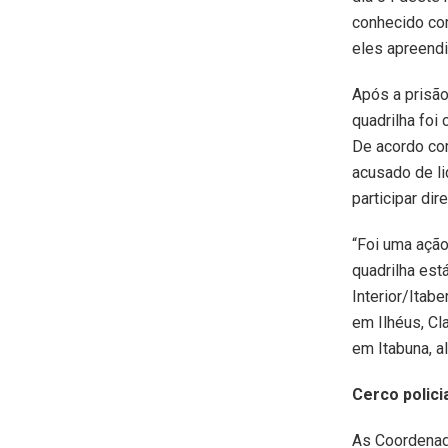
conhecido co
eles apreendi
Após a prisão
quadrilha foi
De acordo com
acusado de li
participar di
“Foi uma açã
quadrilha est
Interior/Itab
em Ilhéus, Cl
em Itabuna, a
Cerco polici
As Coordenado