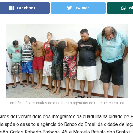
Facebook
Twittter
W
Também são acusados de assaltar as agências de Gandu e Macajuba
itares detiveram dois dos integrantes da quadrilha na cidade de F
ia após o assalto a agência do Banco do Brasil da cidade de Iaçu
mês. Carlos Roberto Barbosa, 46, e Marcelo Batista dos Santos