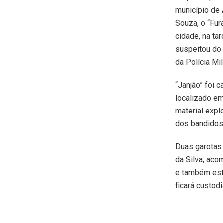
município de 
Souza, o “Fur
cidade, na tar
suspeitou do 
da Polícia Mil
“Janjão” foi 
localizado e
material explo
dos bandidos
Duas garotas 
da Silva, aco
e também estã
ficará custod