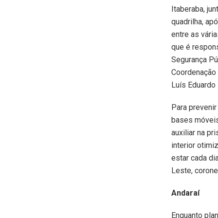
Itaberaba, j
quadrilha, ap
entre as vári
que é respons
Segurança Púb
Coordenação 
Luís Eduardo
Para prevenir
bases móveis 
auxiliar na p
interior otim
estar cada di
Leste, corone
Andaraí
Enquanto plan