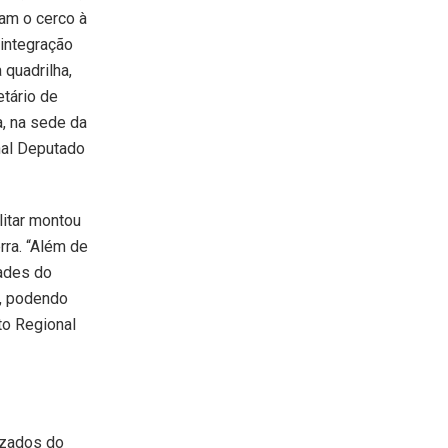
am o cerco à
 integração
 quadrilha,
etário de
a, na sede da
nal Deputado
litar montou
rra. “Além de
dades do
s, podendo
to Regional
izados do