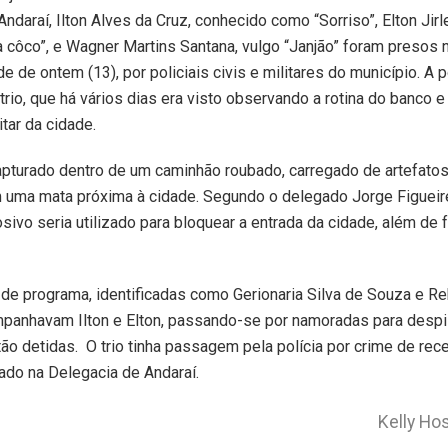
Andaraí, Ilton Alves da Cruz, conhecido como “Sorriso”, Elton Jir
a côco”, e Wagner Martins Santana, vulgo “Janjão” foram presos 
de de ontem (13), por policiais civis e militares do município. A p
trio, que há vários dias era visto observando a rotina do banco e
itar da cidade.
capturado dentro de um caminhão roubado, carregado de artefato
m uma mata próxima à cidade. Segundo o delegado Jorge Figueir
sivo seria utilizado para bloquear a entrada da cidade, além de fa
de programa, identificadas como Gerionaria Silva de Souza e 
mpanhavam Ilton e Elton, passando-se por namoradas para despis
o detidas. O trio tinha passagem pela polícia por crime de rec
iado na Delegacia de Andaraí.
Kelly Ho