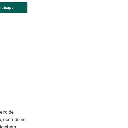
hatsapp
eira de
, ocorrido no
, também