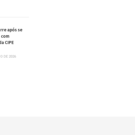
re após se
r com
da CIPE
O DE 2026