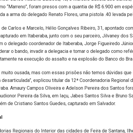
mo “Marreno”, foram presos com a quantia de R$ 6.900 em espé
da a arma do delegado Renato Flores, uma pistola .40 levada pe
 de Carlos e Marcelo, Hélio Gonçalves Ribeiro, 31, apontado com
 capturado em Itaberaba, junto com o seu parceiro, Jilvaney dos S
 o delegado coordenador de Itaberaba, Jorge Figueiredo Júnior
derar o bando, invadir a delegacia e tomar o delegado como ref
retamente na execução do assalto e na explosão do Banco do Bras
o muito ousada, mas com essas prisões não temos dúvidas que
á desarticulada”, explicou titular da 12ª Coordenadoria Regional 
eraba. Amaury Campos Oliveira e Adelson Pereira dos Santos fo
audionor Pereira da Silva, em Iaçu, Jabes Santos Silva e Bruno Sa
lém de Cristiano Santos Guedes, capturado em Salvador.
al
rias Regionais do Interior das cidades de Feira de Santana, Ilhé