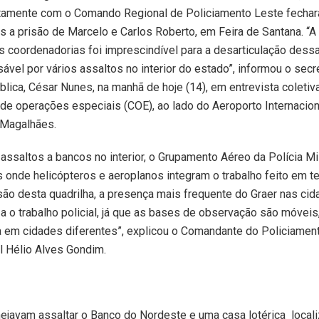
untamente com o Comando Regional de Policiamento Leste fechar
ós a prisão de Marcelo e Carlos Roberto, em Feira de Santana. “A
as coordenadorias foi imprescindível para a desarticulação dessa
ável por vários assaltos no interior do estado”, informou o secr
lica, César Nunes, na manhã de hoje (14), em entrevista coletiv
de operações especiais (COE), ao lado do Aeroporto Internacio
 Magalhães.
 assaltos a bancos no interior, o Grupamento Aéreo da Polícia Mi
onde helicópteros e aeroplanos integram o trabalho feito em te
risão desta quadrilha, a presença mais frequente do Graer nas ci
iza o trabalho policial, já que as bases de observação são móvei
a em cidades diferentes”, explicou o Comandante do Policiamen
l Hélio Alves Gondim.
ejavam assaltar o Banco do Nordeste e uma casa lotérica local