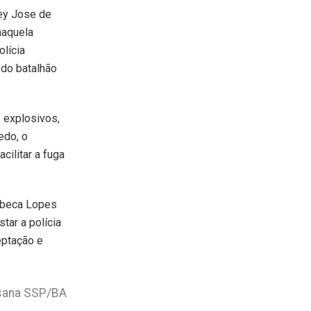
ley Jose de
naquela
olícia
 do batalhão
s explosivos,
edo, o
cilitar a fuga
Rebeca Lopes
tar a polícia
eptação e
sana
SSP/BA