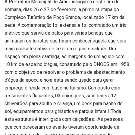
A Prefeitura Municipal de Araci, inaugurou neste fim de
semana, dias 26 e 27 de fevereiro, a primeira etapa do
Complexo Turístico de Poço Grande, localizado 17 km da
sede. A comemoração foi extensa e foi contratado um trio
elétrico que serviu de palco para várias bandas que
animaram os turistas que foram conhecer aquela que será
mais uma alternativa de lazer na região sisaleira. Um
espaço em plena caatinga, as margens de um açude com
18 km de espelho d’água, construído pelo DNOCS em 1958
com o objetivo de resolver o problema de abastecimento
d’água da época e hoje está sendo usado para gerar
emprego e renda com base no turismo. Composto com
restaurantes flutuantes, 03 quiosques, seis bares, 12
chuveirões para adulto e criança, um deck para banho de
sol, equipamentos para ginástica e parque infantil. Toda
esta estrutura é interligada com calçadões. As pessoas
que compareceram ao evento tiveram oportunidade de
fazer passeio de Jet-ski, prancha e canoa, além do