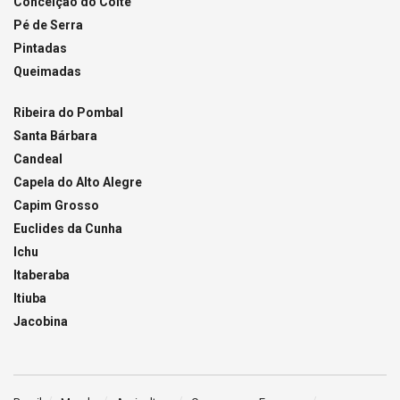
Conceição do Coité
Pé de Serra
Pintadas
Queimadas
Ribeira do Pombal
Santa Bárbara
Candeal
Capela do Alto Alegre
Capim Grosso
Euclides da Cunha
Ichu
Itaberaba
Itiuba
Jacobina