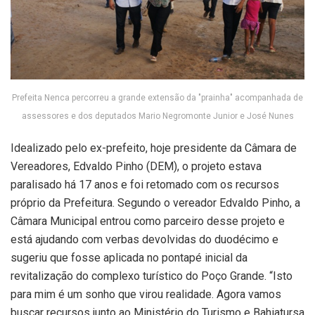
Prefeita Nenca percorreu a grande extensão da "prainha" acompanhada de
assessores e dos deputados Mario Negromonte Junior e José Nunes
Idealizado pelo ex-prefeito, hoje presidente da Câmara de
Vereadores, Edvaldo Pinho (DEM), o projeto estava
paralisado há 17 anos e foi retomado com os recursos
próprio da Prefeitura. Segundo o vereador Edvaldo Pinho, a
Câmara Municipal entrou como parceiro desse projeto e
está ajudando com verbas devolvidas do duodécimo e
sugeriu que fosse aplicada no pontapé inicial da
revitalização do complexo turístico do Poço Grande. “Isto
para mim é um sonho que virou realidade. Agora vamos
buscar recursos junto ao Ministério do Turismo e Bahiatursa